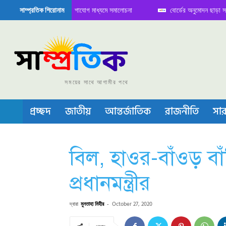
িতে বৈঠক নিয়ে সামাজিক যোগাযোগ মাধ্যমে সমালোচনা
বোর্ডের অনুমোদন ছাড়া সভাপতি ফ
সাম্প্রতিক শিরোনাম
েমিকন্ডাক্টর বা চীপ তৈরিতে নিজের শক্ত অবস্থান জানান দিচ্ছে চীন
সময়ের সাথে আগামীর পথে
প্রচ্ছদ
জাতীয়
আন্তর্জাতিক
রাজনীতি
সার
বিল, হাওর-বাঁওড় বাঁ
প্রধানমন্ত্রীর
দ্বারা
মুনতাহা মিহীর
-
October 27, 2020