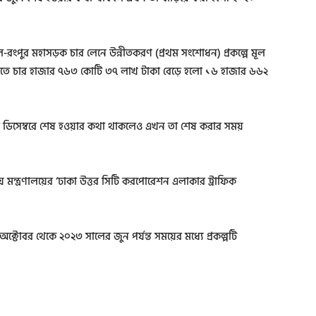
ল-রংপুর মহাসড়ক চার লেনে উন্নীতকরণ (প্রথম সংশোধন) প্রকল্পে মূল
তে চার হাজার ৭৬৩ কোটি ৩৭ লাখ টাকা বেড়ে হলো ১৬ হাজার ৬৬২
ালের ডিসেম্বরে শেষ হওয়ার কথা থাকলেও এখন তা শেষ করার সময়
বায় মন্ত্রণালয়ের ‘ঢাকা উত্তর সিটি করপোরেশন এলাকার ট্রাফিক
োবর থেকে ২০২৩ সালের জুন পর্যন্ত সময়ের মধ্যে প্রকল্পটি