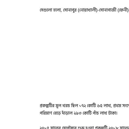
সেগুলো হলো, সোনাপুর (নোয়াখালী)-সোনাগাজী (ফেনী)-জোয়
প্রকল্পটির মূল খরচ ছিল ১৭২ কোটি ৬৫ লাখ, প্রথম সং
পরিমাণ বেড়ে দাঁড়াল ২৯৩ কোটি পাঁচ লাখ টাকা।
২০১৫ সালের সেপ্টেম্বরে শুরু হওয়া প্রকল্পটি ২০১৮ স