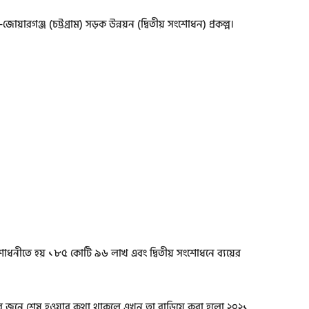
ারগঞ্জ (চট্টগ্রাম) সড়ক উন্নয়ন (দ্বিতীয় সংশোধন) প্রকল্প।
শোধনীতে হয় ১৮৫ কোটি ৯৬ লাখ এবং দ্বিতীয় সংশোধনে ব্যয়ের
ালের জুনে শেষ হওয়ার কথা থাকলে এখন তা বাড়িয়ে করা হলো ২০২১