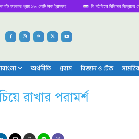
ারুকের প্রায় ১২০ কোটি টাকা ট্রান্সফার!
কি ঘটেছিলো বিডিআর বিদ্রোহে! নেপথ্য কা
াবাংলা
অর্থনীতি
প্রবাস
বিজ্ঞান ও টেক
সামরি
চিয়ে রাখার পরামর্শ