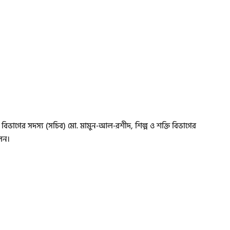
িভাগের সদস্য (সচিব) মো. মামুন-আল-রশীদ, শিল্প ও শক্তি বিভাগের
লেন।