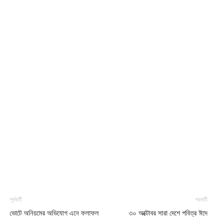
পূর্ববর্তী
পরবর্তী
ভোটে অনিয়মের অভিযোগ এনে ফলাফল
৩০ অক্টোবর সারা দেশে পবিত্র ঈদে