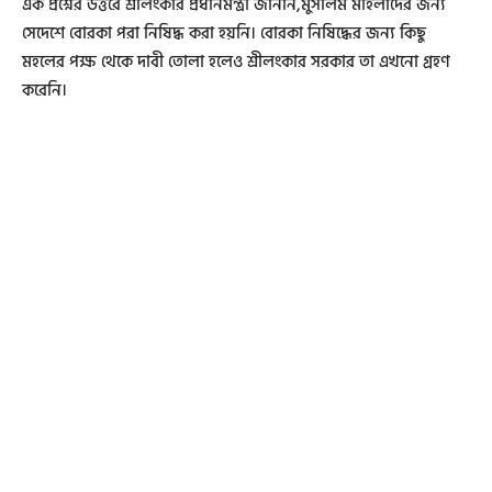
এক প্রশ্নের উত্তরে শ্রীলংকার প্রধানমন্ত্রী জানান,মুসলিম মহিলাদের জন্য
সেদেশে বোরকা পরা নিষিদ্ধ করা হয়নি। বোরকা নিষিদ্ধের জন্য কিছু
মহলের পক্ষ থেকে দাবী তোলা হলেও শ্রীলংকার সরকার তা এখনো গ্রহণ
করেনি।