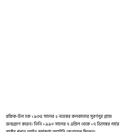
রফিক-উল হক ১৯৩৫ সালের ২ নভেম্বর কলকাতার সুবর্ণপুর গ্রামে
জন্মগ্রহণ করেন। তিনি ১৯৯০ সালের ৭ এপ্রিল থেকে ১৭ ডিসেম্বর পর্যন্ত
রাষ্ট্রের প্রধান আইন কর্মকর্তা অ্যাটর্নি জেনারেল ছিলেন।