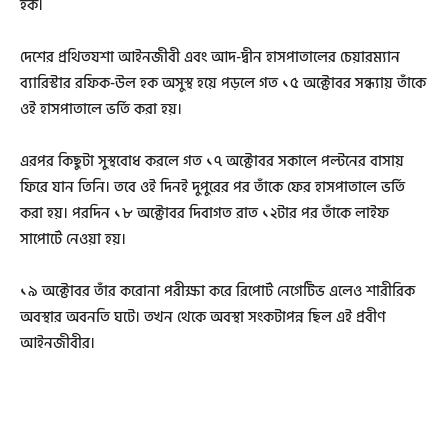
হক।
দেশের প্রথিতযশা আইনজীবী এবং আদ-দ্বীন হাসপাতালের চেয়ারম্যান
ব্যারিস্টার রফিক-উল হক অসুস্থ হয়ে পড়লে গত ১৫ অক্টোবর সন্ধ্যায় তাঁকে
ওই হাসপাতালে ভর্তি করা হয়।
এরপর কিছুটা সুস্থবোধ করলে গত ১৭ অক্টোবর সকালে পল্টনের বাসায়
ফিরে যান তিনি। তবে ওই দিনই দুপুরের পর তাঁকে ফের হাসপাতালে ভর্তি
করা হয়। পরদিন ১৮ অক্টোবর দিবাগত রাত ১২টার পর তাঁকে লাইফ
সাপোর্টে নেওয়া হয়।
১৯ অক্টোবর তাঁর করোনা পরীক্ষা করে রিপোর্ট নেগেটিভ এলেও শারীরিক
অবস্থার অবনতি ঘটে। তখন থেকে অবস্থা সংকটাপন্ন ছিল এই প্রবীণ
আইনজীবীর।