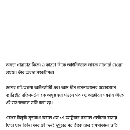
অবস্থা খারাপের দিকে। এ কারণে তাঁকে আইসিইউতে লাইফ সাপোর্টে নেওয়া
হয়েছে। তাঁর অবস্থা সংকটাপন্ন।
দেশের প্রথিতযশা আইনজীবী এবং আদ-দ্বীন হাসপাতালের চেয়ারম্যান
ব্যারিস্টার রফিক-উল হক অসুস্থ হয়ে পড়লে গত ১৫ অক্টোবর সন্ধ্যায় তাঁকে
ওই হাসপাতালে ভর্তি করা হয়।
এরপর কিছুটা সুস্থবোধ করলে গত ১৭ অক্টোবর সকালে পল্টনের বাসায়
ফিরে যান তিনি। তবে ওই দিনই দুপুরের পর তাঁকে ফের হাসপাতালে ভর্তি