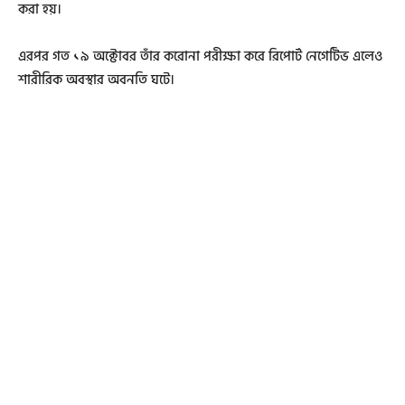
করা হয়।
এরপর গত ১৯ অক্টোবর তাঁর করোনা পরীক্ষা করে রিপোর্ট নেগেটিভ এলেও
শারীরিক অবস্থার অবনতি ঘটে।