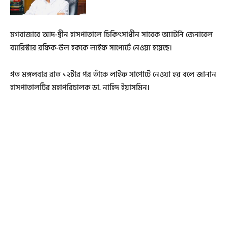
মগবাজারে আদ-দ্বীন হাসপাতালে চিকিৎসাধীন সাবেক অ্যাটর্নি জেনারেল
ব্যারিস্টার রফিক-উল হককে লাইফ সাপোর্টে নেওয়া হয়েছে।
গত মঙ্গলবার রাত ১২টার পর তাঁকে লাইফ সাপোর্টে নেওয়া হয় বলে জানান
হাসপাতালটির মহাপরিচালক ডা. নাহিদ ইয়াসমিন।