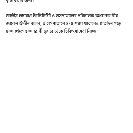
বৃদ্ধি করার জন্য।
জাতীয় হৃদরোগ ইনস্টিটিউট ও হাসপাতালের পরিচালক অধ্যাপক মীর
জামাল উদ্দীন বলেন, এ হাসপাতালে ৪১৪ শয্যা থাকলেও প্রতিদিন গড়ে
৪০০ থেকে ৫০০ রোগী ফ্লোরে থেকে চিকিৎসাসেবা নিচ্ছে।