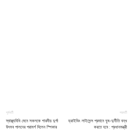
পূর্ববর্তী
পরবর্তী
স্বাস্থ্যবিধি মেনে সকলকে শারদীয় দুর্গা
ড্রাইভিং লাইসেন্স প্রদানে ঘুষ-দুর্নীতি বন্ধ
উৎসব পালনের পরামর্শ দিলেন স্পিকার
করতে হবে : প্রধানমন্ত্রী