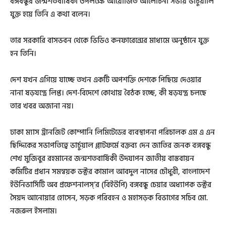
বঙ্গবন্ধুর জন্মশতবার্ষিকী উপলক্ষে আয়োজিত আলোচনা সভায় ভার্চুয়ালি
যুক্ত হয়ে তিনি এ কথা বলেন।
তার সরকারি বাসভবন থেকে ভিডিও কনফারেন্সের মাধ্যমে অনুষ্ঠানে যুক্ত
হন তিনি।
দেশ যখন এগিয়ে যাচ্ছে তখন একটি অপশক্তি দেশকে পিছিয়ে দেওয়ার
নানা ষড়যন্ত্রে লিপ্ত। দেশ-বিদেশে কোথায় বৈঠক হচ্ছে, কী ষড়যন্ত্র চলছে
তার খবর অজানা নয়।
ঢাকা ম্যাস ট্রানজিট কোম্পানি লিমিটেডের ব্যবস্থাপনা পরিচালক এম এ এন
ছিদ্দিকের সভাপতিত্বে ভার্চুয়াল প্লাটফর্মে বক্তব্য দেন জাতির জনক বঙ্গবন্ধু
শেখ মুজিবুর রহমানের জন্মশতবার্ষিকী উদযাপন জাতীয় বাস্তবায়ন
কমিটির প্রধান সমন্বয়ক ডক্টর কামাল আবদুল নাসের চৌধুরী, বাংলাদেশ
ইউনিভার্সিটি অব প্রফেশনালস্’র (বিইউপি) বঙ্গবন্ধু চেয়ার অধ্যাপক ডক্টর
সৈয়দ আনোয়ার হোসেন, সড়ক পরিবহন ও মহাসড়ক বিভাগের সচিব মো.
নজরুল ইসলাম।