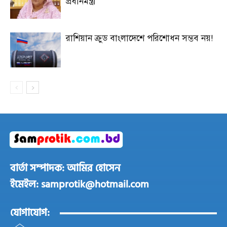
প্রধানমন্ত্রী
রাশিয়ান ক্রুড বাংলাদেশে পরিশোধন সম্ভব নয়!
বার্তা সম্পাদক: আমির হোসেন
ইমেইল: samprotik@hotmail.com
যোগাযোগ: