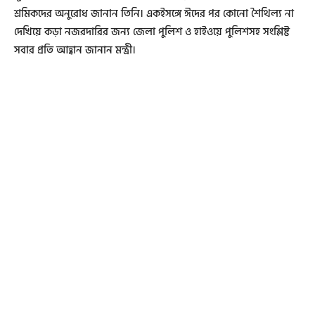
শ্রমিকদের অনুরোধ জানান তিনি। একইসঙ্গে ঈদের পর কোনো শৈথিল্য না
দেখিয়ে কড়া নজরদারির জন্য জেলা পুলিশ ও হাইওয়ে পুলিশসহ সংশ্লিষ্ট
সবার প্রতি আহ্বান জানান মন্ত্রী।