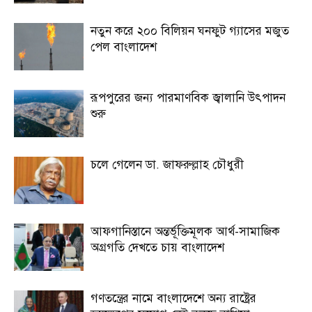
নতুন করে ২০০ বিলিয়ন ঘনফুট গ্যাসের মজুত
পেল বাংলাদেশ
রূপপুরের জন্য পারমাণবিক জ্বালানি উৎপাদন
শুরু
চলে গেলেন ডা. জাফরুল্লাহ চৌধুরী
আফগানিস্তানে অন্তর্ভূক্তিমূলক আর্থ-সামাজিক
অগ্রগতি দেখতে চায় বাংলাদেশ
গণতন্ত্রের নামে বাংলাদেশে অন্য রাষ্ট্রের