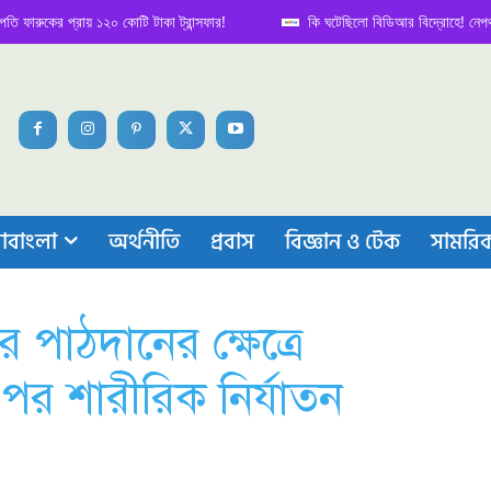
কের প্রায় ১২০ কোটি টাকা ট্রান্সফার!
কি ঘটেছিলো বিডিআর বিদ্রোহে! নেপথ্য কাহি
াবাংলা
অর্থনীতি
প্রবাস
বিজ্ঞান ও টেক
সামরি
র পাঠদানের ক্ষেত্রে
ওপর শারীরিক নির্যাতন