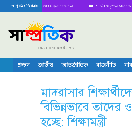
ে বৈঠক নিয়ে সামাজিক যোগাযোগ মাধ্যমে সমালোচনা
বোর্ডের অনুমোদন ছাড়া সভাপতি ফারু
সাম্প্রতিক শিরোনাম
িকন্ডাক্টর বা চীপ তৈরিতে নিজের শক্ত অবস্থান জানান দিচ্ছে চীন
সময়ের সাথে আগামীর পথে
প্রচ্ছদ
জাতীয়
আন্তর্জাতিক
রাজনীতি
সার
মাদরাসার শিক্ষার্থীদে
বিভিন্নভাবে তাদের 
হচ্ছে: শিক্ষামন্ত্রী