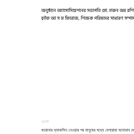
অনুষ্ঠানে অ্যাসোসিয়েশনের সভাপতি মো. হারুন অর র
হুইফ আ স ম ফিরোজ, শিক্ষক পরিষদের সাধারণ সম্পা
পূর্ববর্তী
করোনার ভ্যাকসিন নেওয়ার পর মানুষের মধ্যে বেপরোয়া মনোভাব দে