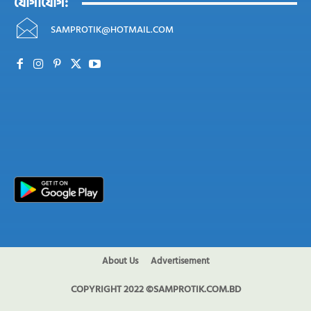
যোগাযোগ:
SAMPROTIK@HOTMAIL.COM
About Us
Advertisement
COPYRIGHT 2022 ©SAMPROTIK.COM.BD