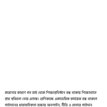
করোনার কারণে গত মার্চ থেকে শিক্ষাপ্রতিষ্ঠান বন্ধ থাকায় শিক্ষাখাতে
প্রায় স্থবিরতা নেমে এসেছে। শ্রেণিকক্ষে একাডেমিক কার্যক্রম বন্ধ থাকলে
পাঠদানের ধারাবাহিকতা রক্ষায় অনলাইন, টিভি ও বেতারে পাঠদান