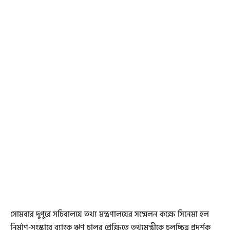
সোমবার দুপুরে সচিবালয়ে তথ্য মন্ত্রণালয়ের সম্মেলন কক্ষে সিনেমা হল
নির্মাণ-সংস্কারে ব্যাংক ঋণ চালুর প্রেক্ষিতে তথ্যমন্ত্রীকে চলচ্চিত্র প্রদর্শক