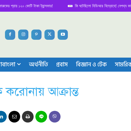
য় ১২০ কোটি টাকা ট্রান্সফার!
কি ঘটেছিলো বিডিআর বিদ্রোহে! নেপথ্য কাহিনি
াবাংলা
অর্থনীতি
প্রবাস
বিজ্ঞান ও টেক
সামরি
ক করোনায় আক্রান্ত