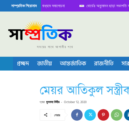
িয়ে সামাজিক যোগাযোগ মাধ্যমে সমালোচনা
বোর্ডের অনুমোদন ছাড়া সভাপতি ফারুকের প্রা
সাম্প্রতিক শিরোনাম
টর বা চীপ তৈরিতে নিজের শক্ত অবস্থান জানান দিচ্ছে চীন
সময়ের সাথে আগামীর পথে
প্রচ্ছদ
জাতীয়
আন্তর্জাতিক
রাজনীতি
সার
মেয়র আতিকুল সস্ত্রী
দ্বারা
মুনতাহা মিহীর
-
October 12, 2020
শেয়ার