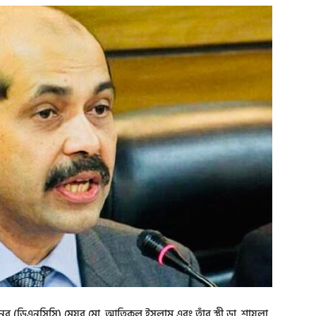
র (ডিএনসিসি) মেয়র মো. আতিকুল ইসলাম এবং তাঁর স্ত্রী ডা. শায়লা