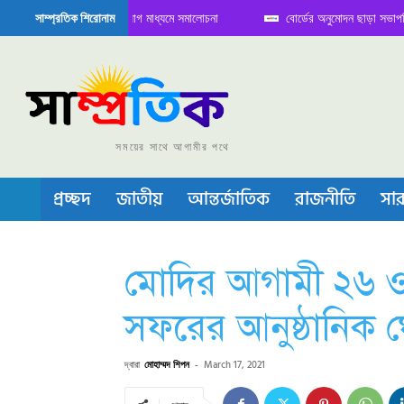
ৈঠক নিয়ে সামাজিক যোগাযোগ মাধ্যমে সমালোচনা
বোর্ডের অনুমোদন ছাড়া সভাপতি ফারুকের
সাম্প্রতিক শিরোনাম
্ডাক্টর বা চীপ তৈরিতে নিজের শক্ত অবস্থান জানান দিচ্ছে চীন
সময়ের সাথে আগামীর পথে
প্রচ্ছদ
জাতীয়
আন্তর্জাতিক
রাজনীতি
সার
মোদির আগামী ২৬ ও 
সফরের আনুষ্ঠানিক 
দ্বারা
মোহাম্মদ শিপন
-
March 17, 2021