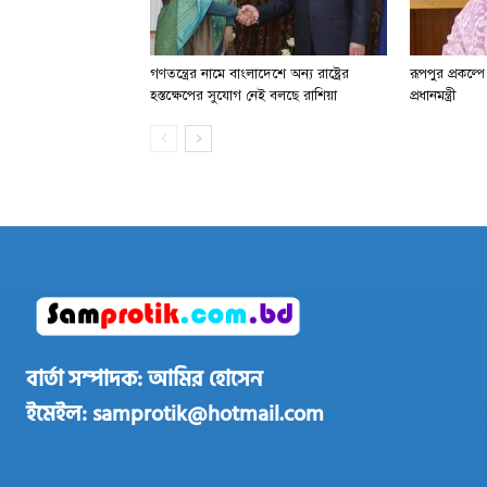
গণতন্ত্রের নামে বাংলাদেশে অন্য রাষ্ট্রের
রূপপুর প্রকল্প
হস্তক্ষেপের সুযোগ নেই বলছে রাশিয়া
প্রধানমন্ত্রী
বার্তা সম্পাদক: আমির হোসেন
ইমেইল: samprotik@hotmail.com