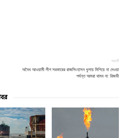
পরবর্তী
অবৈধ আওয়ামী লীগ সরকারের রাজসিংহাসন ধুলায় মিশিয়ে না দেওয়া
পর্যন্ত আমরা থামব না: রিজভী
খবর