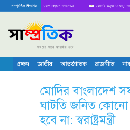
ে বৈঠক নিয়ে সামাজিক যোগাযোগ মাধ্যমে সমালোচনা
বোর্ডের অনুমোদন ছাড়া সভাপতি ফার
সাম্প্রতিক শিরোনাম
িকন্ডাক্টর বা চীপ তৈরিতে নিজের শক্ত অবস্থান জানান দিচ্ছে চীন
সময়ের সাথে আগামীর পথে
প্রচ্ছদ
জাতীয়
আন্তর্জাতিক
রাজনীতি
সার
মোদির বাংলাদেশ সফ
ঘাটতি জনিত কোনো অনাক
হবে না: স্বরাষ্ট্রমন্ত্রী