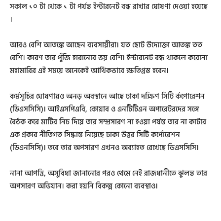
সকাল ১০ টা থেকে ১ টা পর্যন্ত ইন্টারনেট বন্ধ রাখার ঘোষণা দেওয়া হয়েছে
।
আরও বেশি আতঙ্কে আছেন ব্যবসায়ীরা। যত ছোট উদ্যোক্তা আতঙ্ক তত
বেশি। কারণ তার পুঁজি হারানোর ভয় বেশি। ইন্টারনেট বন্ধ থাকলে করোনা
মহামারির এই সময়ে অনেকেই আর্থিকভাবে ক্ষতিগ্রস্ত হবেন।
কর্মসূচির ঘোষণায়ও অনড় অবস্থানে আছে ঢাকা দক্ষিণ সিটি র্কপোরেশন
(ডিএসসিসি)। আইএসপিএবি, কোয়াব ও এনটিটিএন অপারেটরদের সঙ্গে
বৈঠক করে মাটির নিচ দিয়ে তার সম্প্রসারণ না হওয়া পর্যন্ত তার না কাটার
এক প্রকার নীতিগত সিদ্ধান্ত নিয়েছে ঢাকা উত্তর সিটি কর্পোরেশন
(ডিএনসিসি)। তবে তার অপসারণ এখনও অব্যাহত রেখেছে ডিএসসিসি।
নানা আপত্তি, অসুবিধা জানানোর পরও থেমে নেই রাজধানীতে ঝুলন্ত তার
অপসারণ অভিযান। করা হয়নি বিকল্প কোনো ব্যবস্থাও।