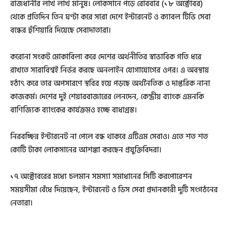
রাজধানীর লাখ লাখ মানুষ। লোকসানে পড়ে রোববার (১৮ অক্টোবর)
থেকে প্রতিদিন তিন ঘণ্টা করে সারা দেশে ইন্টারনেট ও ক্যাবল টিভি সেবা
বন্ধের হুঁশিয়ারি দিয়েছে সেবাদাতারা।
করোনা সংকট মোকাবিলা করে দেশের অর্থনীতির স্বাভাবিক গতি ধরে
রাখতে সারাবিশ্বই নির্ভর করছে অনলাইন যোগাযোগের ওপর। এ অবস্থায়
হঠাৎ করে তার অপসারণে স্থবির হয়ে পড়ছে অর্থনৈতিক ও দাপ্তরিক নানা
কাজকর্ম। দেশের দুই শেয়ারবাজারের লেনদেন, কেন্দ্রীয় ব্যাংক এমনকি
বাণিজ্যিক ব্যাংকের কার্যক্রমও হচ্ছে বাধাগ্রস্ত।
নিরবচ্ছিন্ন ইন্টারনেট না পেলে বন্ধ থাকবে এটিএম সেবাও। এতে শত শত
কোটি টাকা লোকসানের আশঙ্কা করছেন প্রযুক্তিবিদরা।
১৭ অক্টোবরের মধ্যে চলমান সমস্যা সমাধানের সিটি করপোরেশন
সময়সীমা বেঁধে দিয়েছেন, ইন্টারনেট ও ডিস সেবা প্রদানকারী দুটি সংগঠনের
নেতারা।