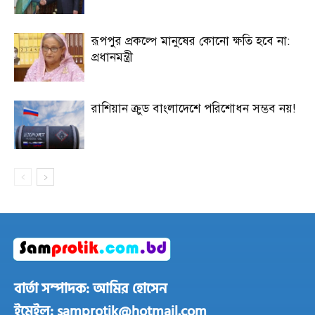
রূপপুর প্রকল্পে মানুষের কোনো ক্ষতি হবে না:
প্রধানমন্ত্রী
রাশিয়ান ক্রুড বাংলাদেশে পরিশোধন সম্ভব নয়!
বার্তা সম্পাদক: আমির হোসেন
ইমেইল: samprotik@hotmail.com