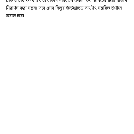
প্রতি ঘণ্টায় ১০ বার করে বাতাস পরিবর্তন করলে ৩১ মিনিটের মধ্যে বাতাস
নিরাপদ করা সম্ভব। তবে এসব কিছুই ইন্টেগ্রেটেড অর্থ্যাৎ সমন্বিত উপায়ে
করতে হবে।