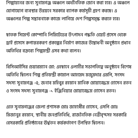
শিল্পায়নের জন্য সুনামগঞ্জ অঞ্চলে অর্থনৈতিক জোন করা হবে। এ অঞ্চলে
যোগাযোগ ব্যবস্থার উন্নয়নে সরকার ব্যাপক কর্মসূচী গ্রহণ করছে। এ
অঞ্চলের শিল্প সম্ভাবনাকে কাজে লাগিয়ে দেশ শিল্পসমৃদ্ধ করতে হবে।
ছাতক সিমেন্ট কোম্পানি লিমিটেডের উৎপাদন পদ্ধতি ওয়েট প্রসেস থেকে
ড্রাই প্রসেসে রূপান্তরকরণ প্রকল্পের নির্মাণ কাজের উদ্বোধনী অনুষ্ঠানে প্রধান
অতিথির বক্তব্যে শিল্পমন্ত্রী এসব কথা বলেন।
বিসিআইসির চেয়ারম্যান মো: এহছানে এলাহীর সভাপতিত্বে অনুষ্ঠানে বিশেষ
অতিথি ছিলেন শিল্প প্রতিমন্ত্রী কামাল আহমেদ মজুমদার এমপি, সংসদ
সদস্য সুনামগঞ্জ -৫, জনাব মহিবুর রহমান মানিক মোয়াজ্জেম হোসেন রতন
ও সংসদ সদস্য সুনামগঞ্জ -১ ইঞ্জিনিয়ার মোয়াজ্জেম হোসেন রতন।
এতে সুনামগঞ্জের জেলা প্রশাসক মোঃ জাহাঙ্গীর হোসেন, এসপি মোঃ
মিজানুর রহমান, স্থানীয় জনপ্রতিনিধি, রাজনৈতিক নেত্রীবৃন্দসহ সরকারি
বেসরকারি প্রতিষ্ঠানের ঊর্ধ্বতন কর্মকর্তাগণ উপস্থিত ছিলেন।