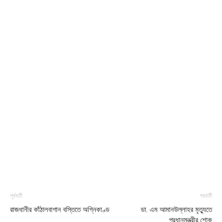
পূর্ববর্তী
পরবর্তী
রাজধানীর কাঁঠালবাগান বস্তিতে অগ্নিকাণ্ড
ডা. এম আমানউল্লাহর মৃত্যুতে
প্রধানমন্ত্রীর শোক