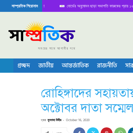
বোর্ডের অনুমোদন ছাড়া সভাপতি ফারুকের প্রায় ১২০ কোটি টাকা ট
সাম্প্রতিক শিরোনাম
রাওয়ালপিন্ডিতে বৈঠক নিয়ে সামাজিক যোগাযোগ মাধ্যমে সমালোচন
সময়ের সাথে আগামীর পথে
প্রচ্ছদ
জাতীয়
আন্তর্জাতিক
রাজনীতি
সার
রোহিঙ্গাদের সহায়তায়
অক্টোবর দাতা সম্মে
দ্বারা
মুনতাহা মিহীর
-
October 16, 2020