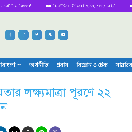
্রান্সফার!
কি ঘটেছিলো বিডিআর বিদ্রোহে! নেপথ্য কাহিনি
পিটিয়ে হত
া
াবাংলা
অর্থনীতি
প্রবাস
বিজ্ঞান ও টেক
সামরি
তার লক্ষ্যমাত্রা পূরণে ২২
লন