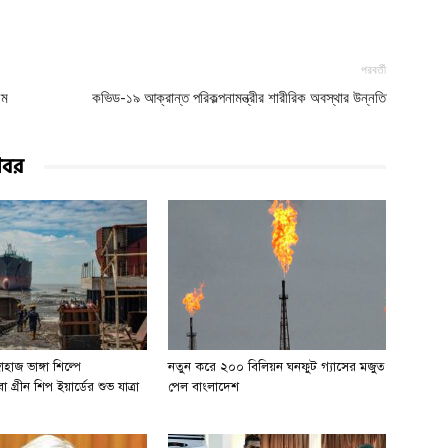
পরবর্তী
য়ম
কভিড-১৯ আক্রান্ত পরিকল্পনামন্ত্রীর শারীরিক অবস্থার উন্নতি
খবর
হাজ ভাঙ্গা শিল্পে
নতুন করে ২০০ বিলিয়ন ঘনফুট গ্যাসের মজুত
 গ্রীন শিপ ইয়ার্ডের শুভ যাত্রা
পেল বাংলাদেশ