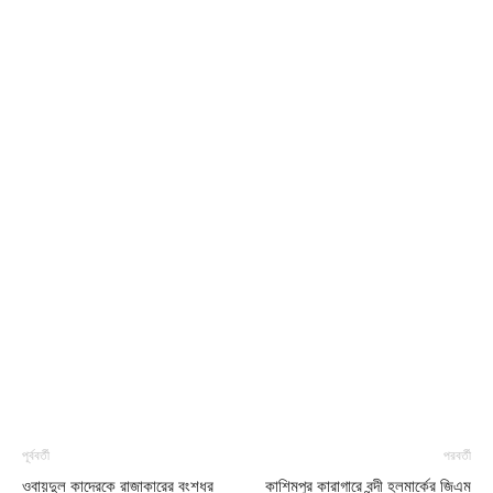
পূর্ববর্তী
পরবর্তী
ওবায়দুল কাদেরকে রাজাকারের বংশধর
কাশিমপুর কারাগারে বন্দী হলমার্কের জিএম