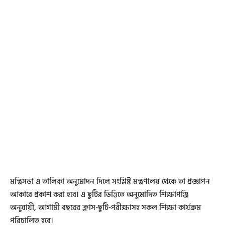
মন্ত্রিসভা এ তালিকা অনুমোদন দিলে সংশ্লিষ্ট মন্ত্রণালয় থেকে তা প্রজ্ঞাপন
আকারে প্রকাশ করা হবে। এ ছুটির ভিত্তিতে অনুমোদিত শিক্ষাপঞ্জি
অনুযায়ী, আগামী বছরের ক্লাস-ছুটি-পরীক্ষাসহ সকল শিক্ষা কার্যক্রম
পরিচালিত হবে।