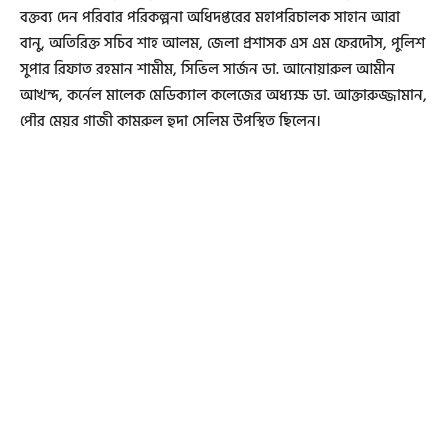
বক্তব্য দেন পরিবার পরিকল্পনা অধিদপ্তরের মহাপরিচালক সাহান আরা
বানু, অতিরিক্ত সচিব শাহ আলম, জেলা প্রশাসক এস এম ফেরদৌস, পুলিশ
সুপার রিফাত রহমান শামীম, সিভিল সার্জন ডা. আনোয়ারুল আমীন
আখন্দ, কর্নেল মালেক মেডিক্যাল কলেজের অধ্যক্ষ ডা. আক্তারুজ্জামান,
পৌর মেয়র গাজী কামরুল হুদা সেলিম উপস্থিত ছিলেন।