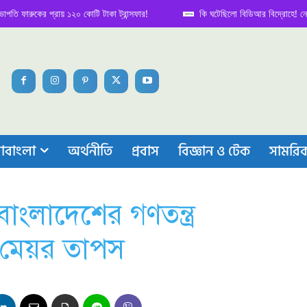
রুকের প্রায় ১২০ কোটি টাকা ট্রান্সফার!
কি ঘটেছিলো বিডিআর বিদ্রোহে! নেপথ্য কা
াবাংলা
অর্থনীতি
প্রবাস
বিজ্ঞান ও টেক
সামরি
াংলাদেশের গণতন্ত্র
ে: মেয়র তাপস