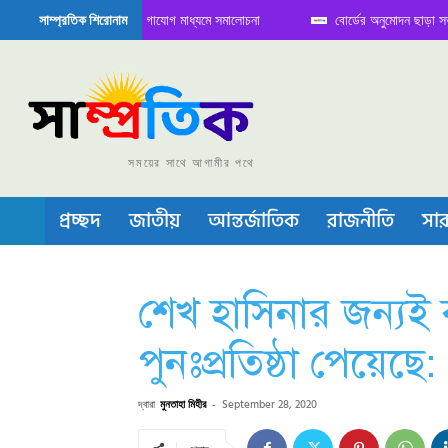
তে বৈঠক নিয়ে সামাজিক যোগাযোগ মাধ্যমে সমালোচনা
বোর্ডের অনুমোদন ছাড়া সভাপতি ফা
সাম্প্রতিক শিরোনাম
েমিকন্ডাক্টর বা চীপ তৈরিতে নিজের শক্ত অবস্থান জানান দিচ্ছে চীন
সময়ের সাথে আগামীর পথে
প্রচ্ছদ
জাতীয়
আন্তর্জাতিক
রাজনীতি
সার
শেখ হাসিনার জন্যই ব
পুনঃপ্রতিষ্ঠা পেয়েছ
দ্বারা
মুনতাহা মিহীর
-
September 28, 2020