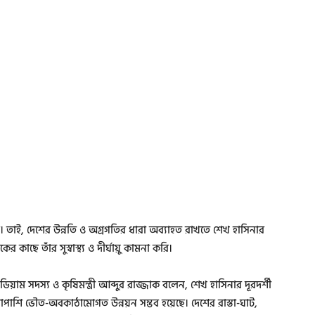
। তাই, দেশের উন্নতি ও অগ্রগতির ধারা অব্যাহত রাখতে শেখ হাসিনার
াছে তাঁর সুস্বাস্থ্য ও দীর্ঘায়ু কামনা করি।
িয়াম সদস্য ও কৃষিমন্ত্রী আব্দুর রাজ্জাক বলেন, শেখ হাসিনার দূরদর্শী
াপাশি ভৌত-অবকাঠামোগত উন্নয়ন সম্ভব হয়েছে। দেশের রাস্তা-ঘাট,