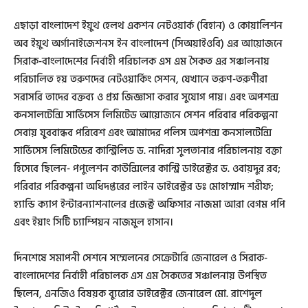
এছাড়া বাংলাদেশ ইয়ুথ হেলথ একশন নেটওয়ার্ক (বিহান) ও কোয়ালিশন
অব ইয়ুথ অর্গানাইজেশনস ইন বাংলাদেশ (সিঅয়াইওবি) এর আয়োজনে
সিরাক-বাংলাদেশের নির্বাহী পরিচালক এস এম সৈকত এর সঞ্চালনায়
পরিচালিত হয় তরুণদের নেটওয়ার্কিং সেশন, যেখানে তরুণ-তরুণীরা
সরাসরি তাদের বক্তব্য ও প্রশ্ন জিজ্ঞাসা করার সুযোগ পায়। এবং অপশন্স
কনসালটেন্সি সার্ভিসেস লিমিটেড আয়োজনে সেশন পরিবার পরিকল্পনা
সেবায় যুববান্ধব পরিবেশ এবং আমাদের পলিস অপশন্স কনসালটেন্সি
সার্ভিসেস লিমিটেডের কান্ট্রিলিড ড. নাদিরা সুলতানার পরিচালনায় বক্তা
হিসেবে ছিলেন- পপুলেশন কাউন্সিলের কান্ট্রি ডাইরেক্টর ড. ওবায়দুর রব;
পরিবার পরিকল্পনা অধিদপ্তরের লাইন ডাইরেক্টর ডঃ মোহাম্মাদ শরীফ;
হ্যান্ডি ক্যাপ ইন্টারন্যাশনালের প্রজেক্ট অফিসার নাজমা আরা বেগম পপি
এবং ইয়াং সিটি চ্যাম্পিয়ন নাজমুল হাসান।
দিনশেষে সমাপনী সেশনে সম্মেলনের সেক্রেটারি জেনারেল ও সিরাক-
বাংলাদেশের নির্বাহী পরিচালক এস এম সৈকতের সঞ্চালনায় উপস্থিত
ছিলেন, এনজিও বিষয়ক ব্যুরোর ডাইরেক্টর জেনারেল মো. রাশেদুল