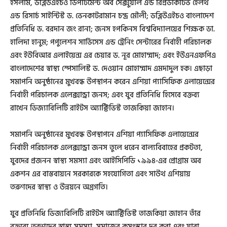
ইসলাম, ডব্লিউএইচও ডিপার্টমেন্ট অব সেক্সুয়াল এন্ড রিপ্রডাকটিভ হেলথ
এন্ড রিসার্চ সাইন্টিস্ট ড. ভেনকাটরামান চন্দ্র মৌলী; ডব্লিউএইচও বাংলাদেশ
প্রতিনিধি ড. বরদান জং রানা; জনস হপকিনস বিশ্ববিদ্যালয়ের শিক্ষক ডা.
হালিদা হানুম; পপুলেশন সার্ভিসেস এন্ড ট্রেনিং সেন্টারের নির্বাহী পরিচালক
এবং ইউবিআর এলাইয়েন্স এর চেয়ার ড. নূর মোহাম্মাদ; এবং ইউএনএফপিএ
বাংলাদেশের স্বাস্থ্য স্পেসালিস্ট ড. দেওয়ান মোহাম্মাদ এমদাদুল হক। এছাড়া
সমাপনি অনুষ্ঠানের মুখবন্ধ উপস্থাপন করেন এশিয়া প্যাসিফিক এলায়েন্সের
নির্বাহী পরিচালক এলেক্সান্ড্রা জনস; এবং যুব প্রতিনিধি হিসেবে বক্তব্য
রাখেন ডিজ্যাবিলিটি রাইটস অ্যাক্টিভিস্ট তাজকিয়া জাহান।
সমাপনি অনুষ্ঠানের মুখবন্ধ উপস্থাপনে এশিয়া প্যাসিফিক এলায়েন্সের
নির্বাহী পরিচালক এলেক্সান্ড্রা জনস তুলে ধরেন বাল্যবিবাহের প্রকটতা,
যুবদের প্রজনন স্বাস্থ্য সমস্যা এবং আইসিপিডি ১৯৯৪-এর প্রোগ্রাম অব
একশন এর বাস্তবায়নে সরকারকে সহযোগিতা এবং সাউথ এশিয়ায়
তরুণদের স্বাস্থ্য ও উন্নয়নে অগ্রগতি।
যুব প্রতিনিধি ডিজ্যবিলিটি রাইটস অ্যাক্টিভিস্ট তাজকিয়া জাহান তাঁর
বক্তব্যে তরুণদের স্বাস্থ্য সমস্যা, সমাজের কুসংস্কার দূর করা এবং যারা