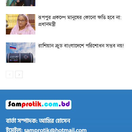
রূপপুর প্রকল্পে মানুষের কোনো ক্ষতি হবে না:
প্রধানমন্ত্রী
রাশিয়ান ক্রুড বাংলাদেশে পরিশোধন সম্ভব নয়!
বার্তা সম্পাদক: আমির হোসেন
ইমেইল: samprotik@hotmail.com