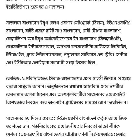
ইন্সটিটিউশনে শুরু হয় এ সম্মেলন।
সম্মেলনে বাংলাদেশ ইয়ুথ হেলথ একশন নেটওয়ার্ক (বিহান), ইউএনএফপিএ
বাংলাদেশ, রাইট হেয়ার রাইট নাও বাংলাদেশ, মেরী স্টোপস বাংলাদেশ,
কোয়ালিশন অব ইয়ুথ অর্গানাইজেশনস ইন বাংলাদেশ (সিঅয়াইওবি),
পাথফাইন্ডার ইন্টারন্যাশনাল, অপশন্স কনসালটেন্সি সার্ভিসেস লিমিটেড,
ইউকেএইড, প্ল্যান ইন্টারন্যাশনাল, পপুলেশন সার্ভিসেস এন্ড ট্রেনিং সেন্টার
এবং ইউবিআর এলাইয়েন্স সহযোগী সংস্থা হিসেবে ছিল।
কোভিড১৯ পরিস্থিতিতেও সিরাক-বাংলাদেশের এমন সাহসী উদ্যোগ নেওয়ায়
বক্তারা সাধুবাদ জানান। অনুষ্ঠানস্থলে যথাযথ স্বাস্থ্যবিধি মেনে স্বশরীরে
কেবলমাত্র বক্তারা ছিলেন এবং অংশগ্রহণকারীরা সম্মেলনের ওয়েবসাইটে
বিশেষভাবে নিবন্ধন করে অনলাইন প্ল্যাটফমের মাধ্যমে যোগ দিয়েছিলেন।
সম্মেলনের ২য় দিনের শুরুতেই ইউএনএফপি বাংলাদেশ কর্তৃক আয়োজিত
তরুণদের জন্য গর্ভনিরোধকের প্রয়োজনীয়তাঃ নিরবতা ভাঙো শীর্ষক
সেশনে ইউএনএফপিএ বাংলাদেশের প্রোগ্রাম স্পেশালিস্ট-এসআরএইচআর