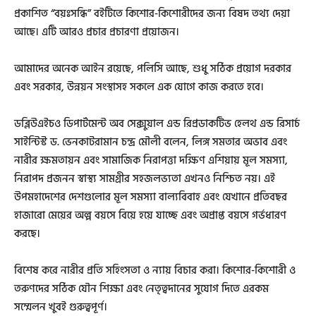
প্রকাশিত “বয়ঃসন্ধি” বইটিতে কিশোর-কিশোরীদের জন্য বিষদ তথ্য দেয়া
আছে। এটি আরও প্রচার প্রচারণা প্রয়োজন।
আমাদের অনেক আইন রয়েছে, পলিসি আছে, শুধু সঠিক প্রয়োগ দরকার
এবং সরকার, উন্নয়ন সংস্থাসহ সকলে এক যোগে কাজ করতে হবে।
ডব্লিউএইচও ডিপার্টমেন্ট অব সেক্সুয়াল এন্ড রিপ্রডাকটিভ হেলথ এন্ড রিসার্চ
সাইন্টিস্ট ড. ভেনকাটরামান চন্দ্র মৌলী বলেন, লিঙ্গ সমতার অভাব এবং
নারীর ক্ষমতায়ন এবং সামাজিক নিরাপত্তা দক্ষিণ এশিয়ায় মূল সমস্যা,
নিরাপদ প্রজনন স্বাস্থ্য সামগ্রীর সহজলভ্যতা এখনও নিশ্চিত নয়। এই
উপমহাদেশের দেশগুলোর মূল সমস্যা বাল্যবিবাহ এবং যেখানে প্রতিবছর
হাজারো মেয়ের অল্প বয়সে বিয়ে হয়ে যাচ্ছে এবং অপ্রাপ্ত বয়সে গর্ভধারণ
করছে।
বিশেষ করে নারীর প্রতি সহিংসতা ও ন্যায় বিচার করা। কিশোর-কিশোরী ও
তরুণদের সঠিক যৌন শিক্ষা এবং নেতৃত্বদানের সুযোগ দিতে এরকম
সম্মেলন খুবই গুরুত্বপূর্ণ।