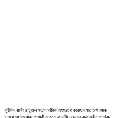
দুইদিন ব্যাপী ভার্চুয়াল সম্মেলনটিতে অংশগ্রহণ করেছেন সারাদেশ থেকে
প্রায় ৫০০ কিশোর-কিশোরী ও তরুণ-তরুণী। শুক্রবার রাজধানীর কৃষিবিদ