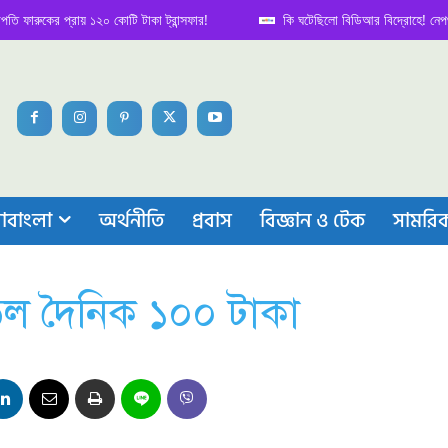
ুকের প্রায় ১২০ কোটি টাকা ট্রান্সফার!
কি ঘটেছিলো বিডিআর বিদ্রোহে! নেপথ্য কাহি
াবাংলা
অর্থনীতি
প্রবাস
বিজ্ঞান ও টেক
সামরি
াড়ল দৈনিক ১০০ টাকা