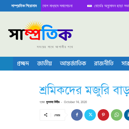
ে বৈঠক নিয়ে সামাজিক যোগাযোগ মাধ্যমে সমালোচনা
বোর্ডের অনুমোদন ছাড়া সভাপতি ফার
সাম্প্রতিক শিরোনাম
িকন্ডাক্টর বা চীপ তৈরিতে নিজের শক্ত অবস্থান জানান দিচ্ছে চীন
সময়ের সাথে আগামীর পথে
প্রচ্ছদ
জাতীয়
আন্তর্জাতিক
রাজনীতি
সার
শ্রমিকদের মজুরি ব
দ্বারা
মুনতাহা মিহীর
-
October 14, 2020
শেয়ার