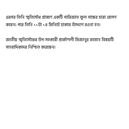
এরপর তিনি স্মৃতিসৌধ প্রাঙ্গণে একটি পারিজাত ফুল গাছের চারা রোপণ
করেন। পরে তিনি ১১টা ১৪ মিনিটে ঢাকার উদ্দেশে রওনা হন।
জাতীয় স্মৃতিসৌধের উপ-সহকারী প্রকৌশলী মিজানুর রহমান বিষয়টি
সাংবাদিকদের নিশ্চিত করেছেন।