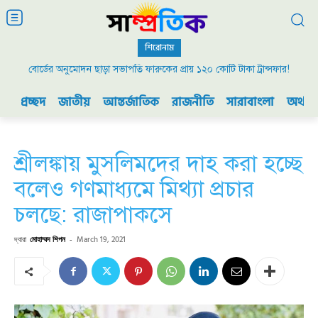
শিরোনাম
বোর্ডের অনুমোদন ছাড়া সভাপতি ফারুকের প্রায় ১২০ কোটি টাকা ট্রান্সফার!
২০০৯ এর বিডিআর বিদ্রোহ এবং ভারতের যুদ্ধ প্রস্তুতি
প্রচ্ছদ
জাতীয়
আন্তর্জাতিক
রাজনীতি
সারাবাংলা
অর্থনী
শ্রীলঙ্কায় মুসলিমদের দাহ করা হচ্ছে
বলেও গণমাধ্যমে মিথ্যা প্রচার
চলছে: রাজাপাকসে
দ্বারা
মোহাম্মদ শিপন
-
March 19, 2021