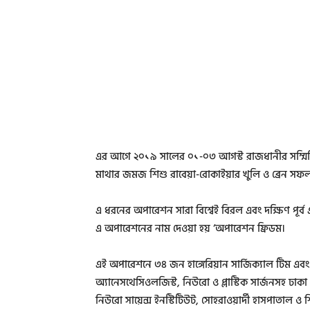
এর আগে ২০১৯ সালের ০১-০৩ আগস্ট রাজধানীর সম্মিলি
মাথার জমজ শিশু রাবেয়া-রোকাইয়ার খুলি ও ব্রেন সফ
এ ধরনের অপারেশন সারা বিশ্বেই বিরল এবং দক্ষিণ পূর্ব 
এ অপারেশনের নাম দেওয়া হয় ‘অপারেশন ফ্রিডম।
এই অপারেশনে ৩৪ জন হাঙ্গেরিয়ান সার্জিক্যাল টিম এবং
অ্যানেসথেসিওলজিস্ট, নিউরো ও প্লাস্টিক সার্জনসহ ঢাকা 
নিউরো সায়েন্স ইনস্টিটিউট, সোহরাওয়ার্দী হাসপাতাল