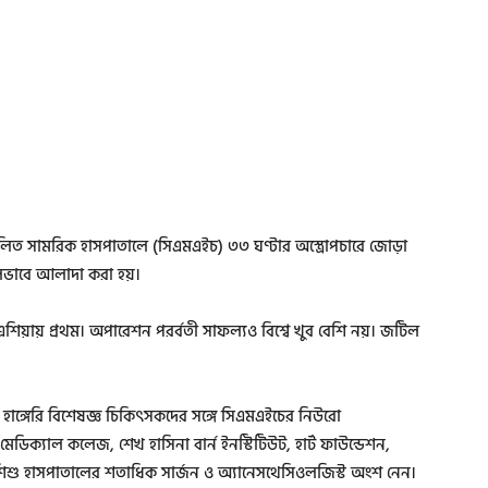
ত সামরিক হাসপাতালে (সিএমএইচ) ৩৩ ঘণ্টার অস্ত্রোপচারে জোড়া
লভাবে আলাদা করা হয়।
এশিয়ায় প্রথম। অপারেশন পরর্বতী সাফল্যও বিশ্বে খুব বেশি নয়। জটিল
 হাঙ্গেরি বিশেষজ্ঞ চিকিৎসকদের সঙ্গে সিএমএইচের নিউরো
মেডিক্যাল কলেজ, শেখ হাসিনা বার্ন ইনস্টিটিউট, হার্ট ফাউন্ডেশন,
 ও শিশু হাসপাতালের শতাধিক সার্জন ও অ্যানেসথেসিওলজিস্ট অংশ নেন।