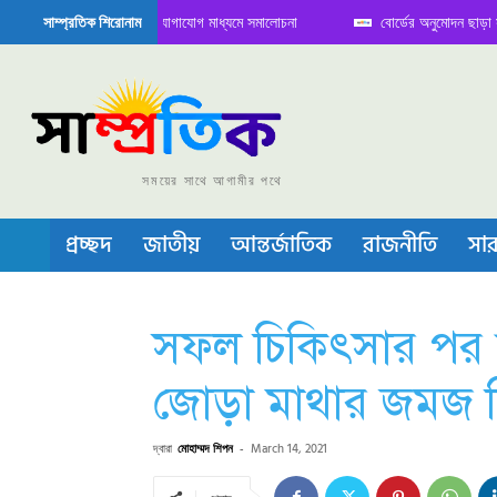
িতে বৈঠক নিয়ে সামাজিক যোগাযোগ মাধ্যমে সমালোচনা
বোর্ডের অনুমোদন ছাড়া সভাপতি ফ
সাম্প্রতিক শিরোনাম
সেমিকন্ডাক্টর বা চীপ তৈরিতে নিজের শক্ত অবস্থান জানান দিচ্ছে চীন
সময়ের সাথে আগামীর পথে
প্রচ্ছদ
জাতীয়
আন্তর্জাতিক
রাজনীতি
সার
সফল চিকিৎসার পর স
জোড়া মাথার জমজ শ
দ্বারা
মোহাম্মদ শিপন
-
March 14, 2021