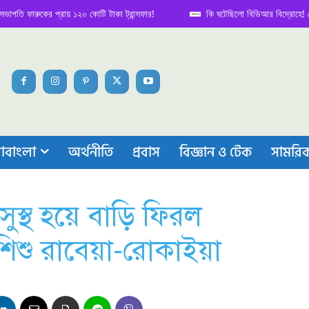
ারুকের প্রায় ১২০ কোটি টাকা ট্রান্সফার!
কি ঘটেছিলো বিডিআর বিদ্রোহে! নেপথ্য ক
াবাংলা
অর্থনীতি
প্রবাস
বিজ্ঞান ও টেক
সামরি
ুস্থ হয়ে বাড়ি ফিরল
িশু রাবেয়া-রোকাইয়া