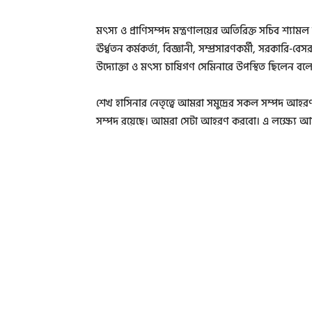
মৎস্য ও প্রাণিসম্পদ মন্ত্রণালয়ের অতিরিক্ত সচিব শ্য
ঊর্ধ্বতন কর্মকর্তা, বিজ্ঞানী, সম্প্রসারণকর্মী, সরকারি-বেস
উদ্যোক্তা ও মৎস্য চাষিগণ সেমিনারে উপস্থিত ছিলেন বলে ম
শেখ হাসিনার নেতৃত্বে আমরা সমুদ্রের সকল সম্পদ আহরণ ক
সম্পদ রয়েছে। আমরা সেটা আহরণ করবো। এ লক্ষ্যে আমরা