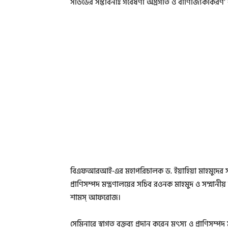
সীউডের সম্ভাবনাঃ গবেষণা অগ্রগতি ও বাণিজ্যিকীকরণ’ শী
বিএফআরআই-এর মহাপরিচালক ড. ইয়াহিয়া মাহমুদের সভা
প্রাণিসম্পদ মন্ত্রণালয়ের সচিব রওনক মাহমুদ ও সম্মা
শামস্ আফরোজ।
সেমিনারে স্বাগত বক্তব্য প্রদান করেন মৎস্য ও প্রাণিসম