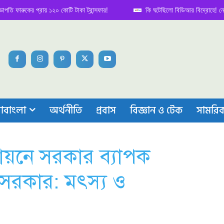
রুকের প্রায় ১২০ কোটি টাকা ট্রান্সফার!
কি ঘটেছিলো বিডিআর বিদ্রোহে! নেপথ্য কাহ
াবাংলা
অর্থনীতি
প্রবাস
বিজ্ঞান ও টেক
সামরি
তবায়নে সরকার ব্যাপক
ে সরকার: মৎস্য ও