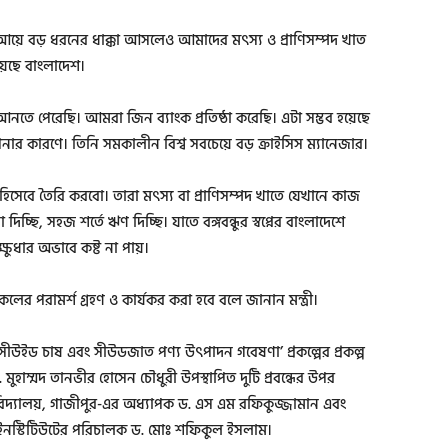
আয়ে বড় ধরনের ধাক্কা আসলেও আমাদের মৎস্য ও প্রাণিসম্পদ খাত
়েছে বাংলাদেশ।
 আনতে পেরেছি। আমরা জিন ব্যাংক প্রতিষ্ঠা করেছি। এটা সম্ভব হয়েছে
্থাপনার কারণে। তিনি সমকালীন বিশ্ব সবচেয়ে বড় ক্রাইসিস ম্যানেজার।
িসেবে তৈরি করবো। তারা মৎস্য বা প্রাণিসম্পদ খাতে যেখানে কাজ
ছি, সহজ শর্তে ঋণ দিচ্ছি। যাতে বঙ্গবন্ধুর স্বপ্নের বাংলাদেশে
ুধার অভাবে কষ্ট না পায়।
সকলের পরামর্শ গ্রহণ ও কার্যকর করা হবে বলে জানান মন্ত্রী।
ড চাষ এবং সীউডজাত পণ্য উৎপাদন গবেষণা’ প্রকল্পের প্রকল্প
হাম্মদ তানভীর হোসেন চৌধুরী উপস্থাপিত দুটি প্রবন্ধের উপর
ববিদ্যালয়, গাজীপুর-এর অধ্যাপক ড. এস এম রফিকুজ্জামান এবং
ারিজ ইনস্টিটিউটের পরিচালক ড. মোঃ শফিকুল ইসলাম।