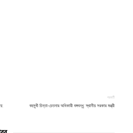
পরবর্তী
ায়:
বহুমুখী চিন্তা-চেতনার অধিকারী বঙ্গবন্ধু: স্থানীয় সরকার মন্ত্রী
খবর