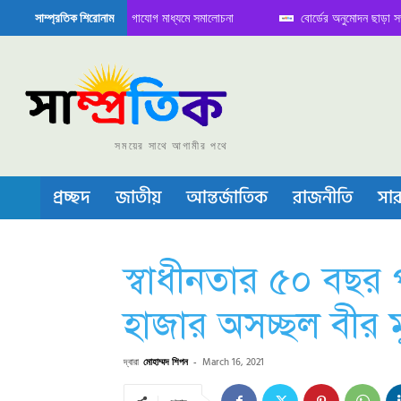
ে বৈঠক নিয়ে সামাজিক যোগাযোগ মাধ্যমে সমালোচনা
বোর্ডের অনুমোদন ছাড়া সভাপতি ফার
সাম্প্রতিক শিরোনাম
মিকন্ডাক্টর বা চীপ তৈরিতে নিজের শক্ত অবস্থান জানান দিচ্ছে চীন
সময়ের সাথে আগামীর পথে
প্রচ্ছদ
জাতীয়
আন্তর্জাতিক
রাজনীতি
সার
স্বাধীনতার ৫০ বছর 
হাজার অসচ্ছল বীর মুক
দ্বারা
মোহাম্মদ শিপন
-
March 16, 2021