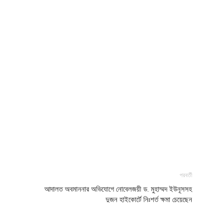
পরবর্তী
আদালত অবমাননার অভিযোগে নোবেলজয়ী ড. মুহাম্মদ ইউনূসসহ
দুজন হাইকোর্টে নিঃশর্ত ক্ষমা চেয়েছেন