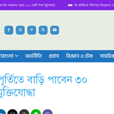
ুকের প্রায় ১২০ কোটি টাকা ট্রান্সফার!
কি ঘটেছিলো বিডিআর বিদ্রোহে! নেপথ্য কাহ
াবাংলা
অর্থনীতি
প্রবাস
বিজ্ঞান ও টেক
সামরি
পূর্তিতে বাড়ি পাবেন ৩০
্তিযোদ্ধা