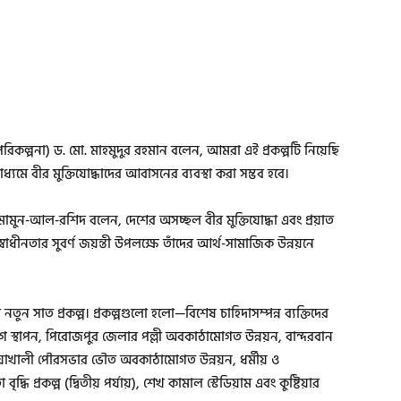
ব (পরিকল্পনা) ড. মো. মাহমুদুর রহমান বলেন, আমরা এই প্রকল্পটি নিয়েছি
ধ্যমে বীর মুক্তিযোদ্ধাদের আবাসনের ব্যবস্থা করা সম্ভব হবে।
ুন-আল-রশিদ বলেন, দেশের অসচ্ছল বীর মুক্তিযোদ্ধা এবং প্রয়াত
বং স্বাধীনতার সুবর্ণ জয়ন্তী উপলক্ষে তাঁদের আর্থ-সামাজিক উন্নয়নে
 সাত প্রকল্প। প্রকল্পগুলো হলো—বিশেষ চাহিদাসম্পন্ন ব্যক্তিদের
ংযোগ স্থাপন, পিরোজপুর জেলার পল্লী অবকাঠামোগত উন্নয়ন, বান্দরবান
 নোয়াখালী পৌরসভার ভৌত অবকাঠামোগত উন্নয়ন, ধর্মীয় ও
ধি প্রকল্প (দ্বিতীয় পর্যায়), শেখ কামাল স্টেডিয়াম এবং কুষ্টিয়ার