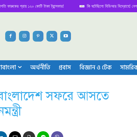
কের প্রায় ১২০ কোটি টাকা ট্রান্সফার!
কি ঘটেছিলো বিডিআর বিদ্রোহে! নেপথ্য কাহিন
াবাংলা
অর্থনীতি
প্রবাস
বিজ্ঞান ও টেক
সামরি
র বাংলাদেশ সফরে আসতে
্ত্রী