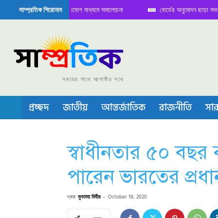
 বৈঠক নিয়ে সামাজিক যোগাযোগ মাধ্যমে সমালোচনা
বোর্ডের অনুমোদন ছাড়া সভাপতি ফারু
সাম্প্রতিক শিরোনাম
কন্ডাক্টর বা চীপ তৈরিতে নিজের শক্ত অবস্থান জানান দিচ্ছে চীন
সময়ের সাথে আগামীর পথে
প্রচ্ছদ
জাতীয়
আন্তর্জাতিক
রাজনীতি
সার
স্বাধীনতার ৫০ বছ
পারেন ভারতের প্রধানমন
দ্বারা
মুনতাহা মিহীর
-
October 18, 2020