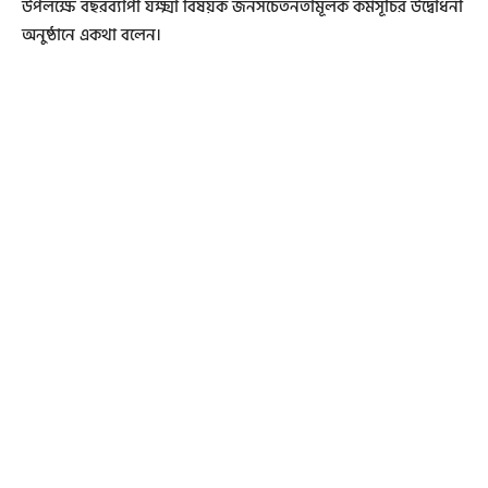
উপলক্ষে বছরব্যাপী যক্ষ্মা বিষয়ক জনসচেতনতামূলক কর্মসূচির উদ্বোধনী
অনুষ্ঠানে একথা বলেন।