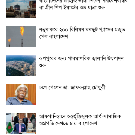
বাংলাদেশের জাহাজ ভাঙ্গা শিল্পে পরিবেশবান্ধব
বা গ্রীন শিপ ইয়ার্ডের শুভ যাত্রা শুরু
নতুন করে ২০০ বিলিয়ন ঘনফুট গ্যাসের মজুত
পেল বাংলাদেশ
রূপপুরের জন্য পারমাণবিক জ্বালানি উৎপাদন
শুরু
চলে গেলেন ডা. জাফরুল্লাহ চৌধুরী
আফগানিস্তানে অন্তর্ভূক্তিমূলক আর্থ-সামাজিক
অগ্রগতি দেখতে চায় বাংলাদেশ