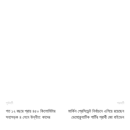
পূর্ববর্তী
পরবর্তী
গত ১২ বছরে প্রায় ৪৫০ কিলোমিটার
মার্কিন প্রেসিডেন্ট নির্বাচনে এগিয়ে রয়েছেন
সহাসড়ক ৪ লেনে উন্নীত: কাদের
ডেমোক্র্যাটিক পার্টির প্রার্থী জো বাইডেন