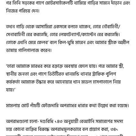
পর তিনি সড়কের পাশে মোটরসাইকেলটি থামিয়ে গাড়ির সামনে দাঁড়ান এবং
নিজের পরিচয় দেন।
তখন গাড়ি থেকে আসামিরা একসঙ্গে বলতে থাকেন, তোর নৌবাহিনী/
সেনাবাহিনী বের করতেছি, তোর লেফটেন্যান্ট/ক্যাপ্টেন বের করতেছি।
তোকে এখনি মেরে ফেলব’ বলে কিল-ঘুষি মারেন এবং আমার স্ত্রীকে অশ্লীল
ভাষায় গালিগালাজ করেন।
‘তারা আমাকে মারধর করে রক্তাক্ত অবস্থায় ফেলে যায়। পরে আমার স্ত্রী,
স্থানীয় জনতা এবং পাশে ডিউটিরত ধানমন্ডি থানার ট্রাফিক পুলিশ
কর্মকর্তা আমাকে উদ্ধার করে আনোয়ার খান মডেল হাসপাতালে নিয়ে
যায়।’
মামলায় মোট পাঁচটি ফৌজদারি অপরাধের ধারার কথা উল্লেখ করা হয়েছে।
অপরাধগুলো হলো- দণ্ডবিধি ১৪৩ অনুযায়ী বেআইনি সমাবেশের সদস্য
হয়ে কোনো ব্যক্তির বিরুদ্ধে অপরাধমূলকভাবে বল প্রয়োগ করা, ৩৪১