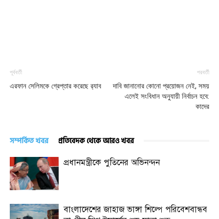
পূর্ববর্তী
পরবর্তী
এরফান সেলিমকে গ্রেপ্তার করেছে র‍্যাব
দাবি জানানোর কোনো প্রয়োজন নেই, সময়
এলেই সংবিধান অনুযায়ী নির্বাচন হবে:
কাদের
সম্পর্কিত খবর
প্রতিবেদক থেকে আরও খবর
প্রধানমন্ত্রীকে পুতিনের অভিনন্দন
বাংলাদেশের জাহাজ ভাঙ্গা শিল্পে পরিবেশবান্ধব