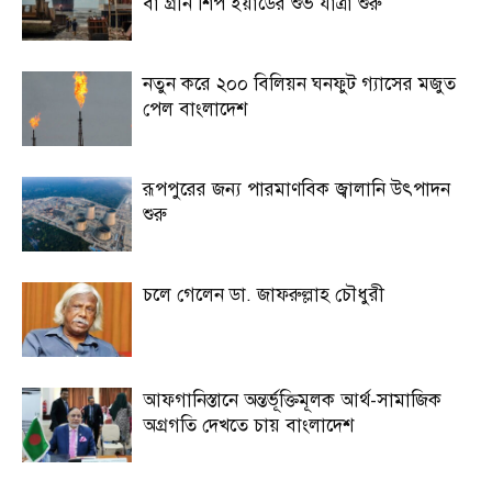
বা গ্রীন শিপ ইয়ার্ডের শুভ যাত্রা শুরু
নতুন করে ২০০ বিলিয়ন ঘনফুট গ্যাসের মজুত
পেল বাংলাদেশ
রূপপুরের জন্য পারমাণবিক জ্বালানি উৎপাদন
শুরু
চলে গেলেন ডা. জাফরুল্লাহ চৌধুরী
আফগানিস্তানে অন্তর্ভূক্তিমূলক আর্থ-সামাজিক
অগ্রগতি দেখতে চায় বাংলাদেশ