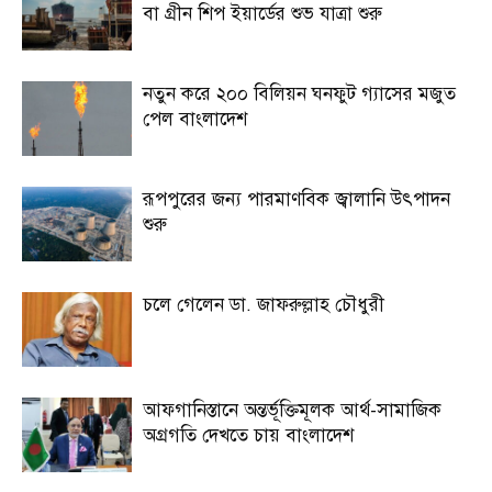
বা গ্রীন শিপ ইয়ার্ডের শুভ যাত্রা শুরু
নতুন করে ২০০ বিলিয়ন ঘনফুট গ্যাসের মজুত
পেল বাংলাদেশ
রূপপুরের জন্য পারমাণবিক জ্বালানি উৎপাদন
শুরু
চলে গেলেন ডা. জাফরুল্লাহ চৌধুরী
আফগানিস্তানে অন্তর্ভূক্তিমূলক আর্থ-সামাজিক
অগ্রগতি দেখতে চায় বাংলাদেশ