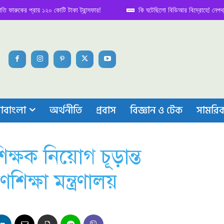
কের প্রায় ১২০ কোটি টাকা ট্রান্সফার!
কি ঘটেছিলো বিডিআর বিদ্রোহে! নেপথ্য কাহি
াবাংলা
অর্থনীতি
প্রবাস
বিজ্ঞান ও টেক
সামরি
ক্ষক নিয়োগ চূড়ান্ত
িক্ষা মন্ত্রণালয়