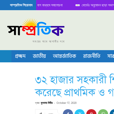
ে বৈঠক নিয়ে সামাজিক যোগাযোগ মাধ্যমে সমালোচনা
বোর্ডের অনুমোদন ছাড়া সভাপতি ফারু
সাম্প্রতিক শিরোনাম
িকন্ডাক্টর বা চীপ তৈরিতে নিজের শক্ত অবস্থান জানান দিচ্ছে চীন
সময়ের সাথে আগামীর পথে
প্রচ্ছদ
জাতীয়
আন্তর্জাতিক
রাজনীতি
সার
৩২ হাজার সহকারী শি
করেছে প্রাথমিক ও গণশ
দ্বারা
মুনতাহা মিহীর
-
October 17, 2020