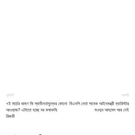
পূর্ববর্তী
পরবর্তী
৭ই মার্চের ভাষণ কি স্বাধীনতাযুদ্ধের কোনো
বিএনপি নেতা সাবেক আইনমন্ত্রী ব্যারিস্টার
আওয়াজ? এটাতো হচ্ছে দর কষাকষি:
মওদুদ আহমেদ আর নেই
রিজভী