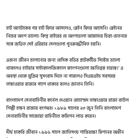
হার্ট অ্যাটাকের পর হার্ট ফিরে আসলেও, ব্রেইন ফিরে আসেনি। ব্রেইনের
নিচের অংশ ভালো। কিন্তু বাইরের যে অংশগুলো আমাদের চিন্তা-চেতনার
সঙ্গে জড়িত সেই এরিয়ার সেলগুলো পুনরুজ্জীবিত হয়নি।
এজন্য জীবন চালানোর জন্য বেসিক বডির প্রটেকটিভ সিস্টেম ভালো
থাকলেও হাইয়ার সাইকোলজিক্যাল ফাংশনগুলো ক্ষতিগ্রস্ত হয়েছে।’ এ
অবস্থা থেকে মুক্তির সুসংবাদ দিতে না পারলেও সিএমএইচ সবসময়
তাছাওয়ার রাজার পাশে থাকবে বলেও জানান তিনি।
বাংলাদেশ সেনাবাহিনীর কর্নেল দেওয়ান মোহাম্মদ তাছাওয়ার রাজা বাউল
শিল্পী হাছন রাজার বংশধর। ১৯৮৯ সালের ২৩ জুন তিনি বাংলাদেশ
সেনাবাহিনীর সাজোয়া বাহিনীতে কমিশন লাভ করেন।
দীর্ঘ চাকরি জীবনে ১৯৯৬ সালে জাতিসংঘ শান্তিরক্ষা মিশনের অধীন