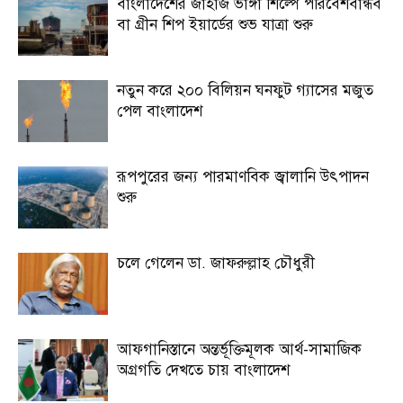
বাংলাদেশের জাহাজ ভাঙ্গা শিল্পে পরিবেশবান্ধব
বা গ্রীন শিপ ইয়ার্ডের শুভ যাত্রা শুরু
নতুন করে ২০০ বিলিয়ন ঘনফুট গ্যাসের মজুত
পেল বাংলাদেশ
রূপপুরের জন্য পারমাণবিক জ্বালানি উৎপাদন
শুরু
চলে গেলেন ডা. জাফরুল্লাহ চৌধুরী
আফগানিস্তানে অন্তর্ভূক্তিমূলক আর্থ-সামাজিক
অগ্রগতি দেখতে চায় বাংলাদেশ