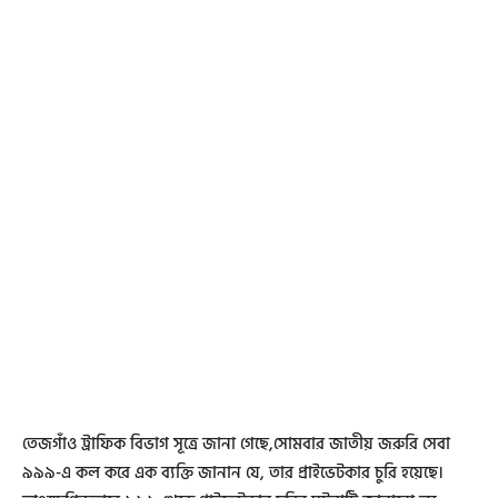
তেজগাঁও ট্রাফিক বিভাগ সূত্রে জানা গেছে,সোমবার জাতীয় জরুরি সেবা
৯৯৯-এ কল করে এক ব্যক্তি জানান যে, তার প্রাইভেটকার চুরি হয়েছে।