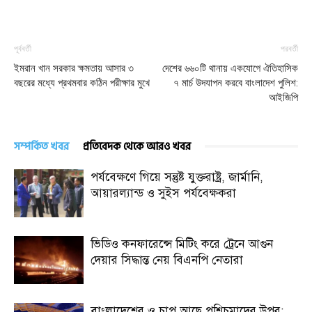
পূর্ববর্তী
পরবর্তী
ইমরান খান সরকার ক্ষমতায় আসার ৩
দেশের ৬৬০টি থানায় একযোগে ঐতিহাসিক
বছরের মধ্যে প্রথমবার কঠিন পরীক্ষার মুখে
৭ মার্চ উদযাপন করবে বাংলাদেশ পুলিশ:
আইজিপি
সম্পর্কিত খবর
প্রতিবেদক থেকে আরও খবর
পর্যবেক্ষণে গিয়ে সন্তুষ্ট যুক্তরাষ্ট্র, জার্মানি,
আয়ারল্যান্ড ও সুইস পর্যবেক্ষকরা
ভিডিও কনফারেন্সে মিটিং করে ট্রেনে আগুন
দেয়ার সিদ্ধান্ত নেয় বিএনপি নেতারা
বাংলাদেশের ও চাপ আছে পশিচমাদের উপর: