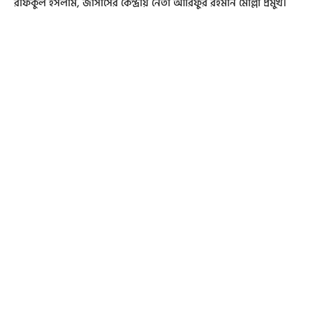
রফিকুল ইসলাম, জাসাসের কেন্দ্রীয় নেতা আরিফুর রহমান মোল্লা প্রমুখ।