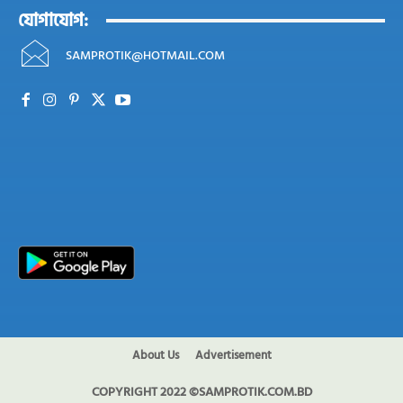
যোগাযোগ:
SAMPROTIK@HOTMAIL.COM
About Us
Advertisement
COPYRIGHT 2022 ©SAMPROTIK.COM.BD