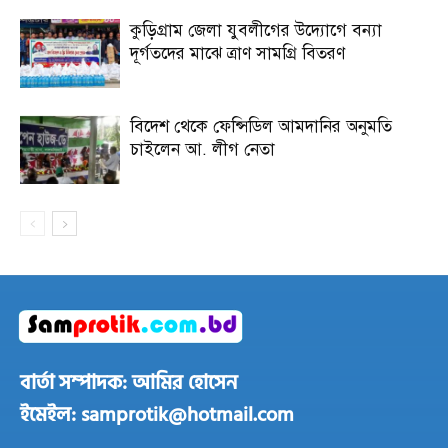
কুড়িগ্রাম জেলা যুবলীগের উদ্যোগে বন্যা
দূর্গতদের মাঝে ত্রাণ সামগ্রি বিতরণ
বিদেশ থেকে ফেন্সিডিল আমদানির অনুমতি
চাইলেন আ. লীগ নেতা
বার্তা সম্পাদক: আমির হোসেন
ইমেইল: samprotik@hotmail.com