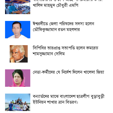
খালিদ মাহমুদ চৌধুরী এমপি
ঈশ্বরদীতে জেলা পরিষদের সদস্য হলেন
তৌফিকুজ্জামান রতন মহলদার
সিপিবির ভারপ্রাপ্ত সভাপতি হলেন কমরেড
শামসুজ্জামান সেলিম
নেতা-কর্মীদের যে নির্দেশ দিলেন খালেদা জিয়া
বন্যার্তদের মাঝে বাংলাদেশ ছাত্রলীগ বুড়াবুড়ী
ইউনিয়ন শাখার ত্রান বিতরণ।