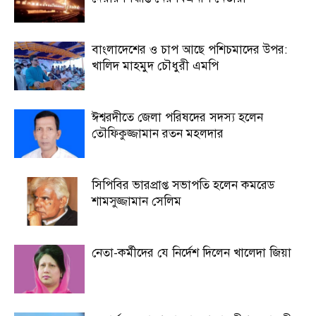
বাংলাদেশের ও চাপ আছে পশিচমাদের উপর:
খালিদ মাহমুদ চৌধুরী এমপি
ঈশ্বরদীতে জেলা পরিষদের সদস্য হলেন
তৌফিকুজ্জামান রতন মহলদার
সিপিবির ভারপ্রাপ্ত সভাপতি হলেন কমরেড
শামসুজ্জামান সেলিম
নেতা-কর্মীদের যে নির্দেশ দিলেন খালেদা জিয়া