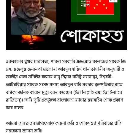
এককালের তুখর ছাত্রনেতা, পাবনা সরকারি এডওয়ার্ড কলেজের সাবেক জি
এস, মজলুম জননেতা মওলানা আবদুল হামিদ খান ভাসানীর অনুসারী ও
জাতীয় নেতা মশিউর রহমান যাদু মিয়ার ঘনিষ্ট সহযোদ্ধা, ঈশ্বরদী-
আটঘরিয়ার সাবেক সংসদ সদস্য আবদুল বারি সরদার বৃহস্পতিবার রাতে
বার্ধক্য জনিত কারনে মৃত্যু বরন করেছেন (ইন্না লিল্লাহি ওয়া ইন্না ইলাহির
রাজিউন)। তানি তুমি একটুতেই বাংলাদেশ ন্যাপের মহাসচিব শোক প্রকাশ
করে বলেন
আমরা তার রুহের মাগফেরাত কামনা করি ও শোকসন্তপ্ত পরিবারের প্রতি
সমবেদনা জ্ঞাপন করি।