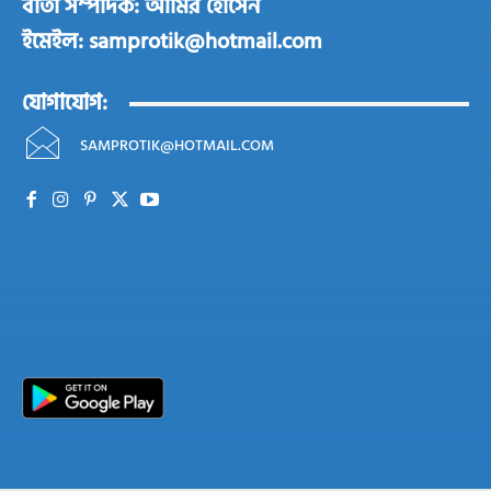
বার্তা সম্পাদক: আমির হোসেন
ইমেইল: samprotik@hotmail.com
যোগাযোগ:
SAMPROTIK@HOTMAIL.COM