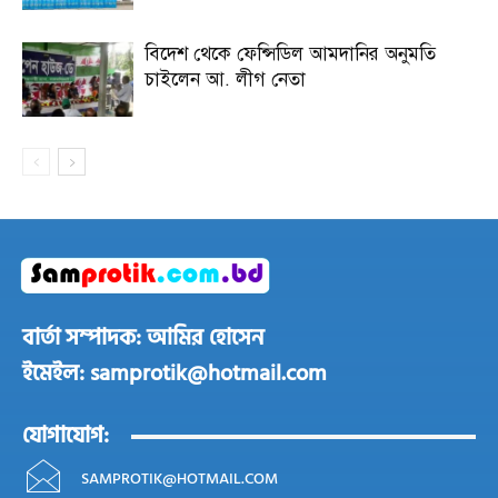
বিদেশ থেকে ফেন্সিডিল আমদানির অনুমতি
চাইলেন আ. লীগ নেতা
বার্তা সম্পাদক: আমির হোসেন
ইমেইল: samprotik@hotmail.com
যোগাযোগ:
SAMPROTIK@HOTMAIL.COM