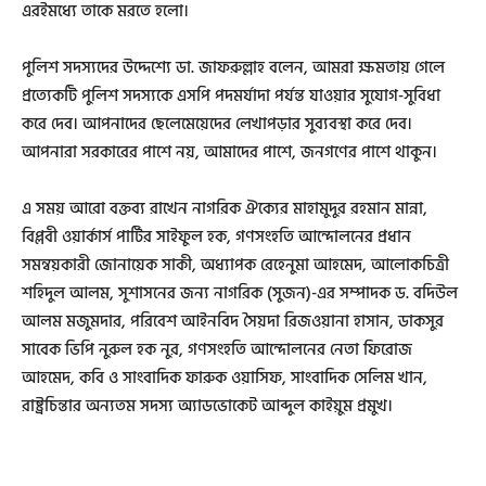
এরইমধ্যে তাকে মরতে হলো।
পুলিশ সদস্যদের উদ্দেশ্যে ডা. জাফরুল্লাহ বলেন, আমরা ক্ষমতায় গেলে
প্রত্যেকটি পুলিশ সদস্যকে এসপি পদমর্যাদা‌ পর্যন্ত যাওয়ার সুযোগ-সুবিধা
করে দেব। আপনাদের ছেলেমেয়েদের লেখাপড়ার সুব্যবস্থা করে দেব।
আপনারা সরকারের পাশে নয়, আমাদের পাশে, জনগণের পাশে থাকুন।
এ সময় আরো বক্তব্য রাখেন নাগরিক ঐক্যের মাহামুদুর রহমান মান্না,
বিপ্লবী ওয়ার্কার্স পার্টির সাইফুল হক, গণসংহতি আন্দোলনের প্রধান
সমন্বয়কারী জোনায়েক সাকী, অধ্যাপক রেহেনুমা আহমেদ, আলোকচিত্রী
শহিদুল আলম, সুশাসনের জন্য নাগরিক (সুজন)-এর সম্পাদক ড. বদিউল
আলম মজুমদার, পরিবেশ আইনবিদ সৈয়দা রিজওয়ানা হাসান, ডাকসুর
সাবেক ভিপি নুরুল হক নুর, গণসংহতি আন্দোলনের নেতা ফিরোজ
আহমেদ, কবি ও সাংবাদিক ফারুক ওয়াসিফ, সাংবাদিক সেলিম খান,
রাষ্ট্রচিন্তার অন্যতম সদস্য অ্যাডভোকেট আব্দুল কাইয়ুম প্রমুখ।