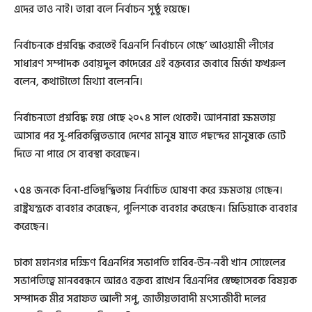
এদের তাও নাই। তারা বলে নির্বাচন সুষ্ঠু হয়েছে।
নির্বাচনকে প্রশ্নবিদ্ধ করতেই বিএনপি নির্বাচনে গেছে’ আওয়ামী লীগের
সাধারণ সম্পাদক ওবায়দুল কাদেরের এই বক্তব্যের জবাবে মির্জা ফখরুল
বলেন, কথাটাতো মিথ্যা বলেননি।
নির্বাচনতো প্রশ্নবিদ্ধ হয়ে গেছে ২০১৪ সাল থেকেই। আপনারা ক্ষমতায়
আসার পর সু-পরিকল্পিতভাবে দেশের মানুষ যাতে পছন্দের মানুষকে ভোট
দিতে না পারে সে ব্যবস্থা করেছেন।
১৫৪ জনকে বিনা-প্রতিদ্বন্দ্বিতায় নির্বাচিত ঘোষণা করে ক্ষমতায় গেছেন।
রাষ্ট্রযন্ত্রকে ব্যবহার করেছেন, পুলিশকে ব্যবহার করেছেন। মিডিয়াকে ব্যবহার
করেছেন।
ঢাকা মহানগর দক্ষিণ বিএনপির সভাপতি হাবিব-উন-নবী খান সোহেলের
সভাপতিত্বে মানববন্ধনে আরও বক্তব্য রাখেন বিএনপির স্বেচ্ছাসেবক বিষয়ক
সম্পাদক মীর সরাফত আলী সপু, জাতীয়তাবাদী মৎস্যজীবী দলের