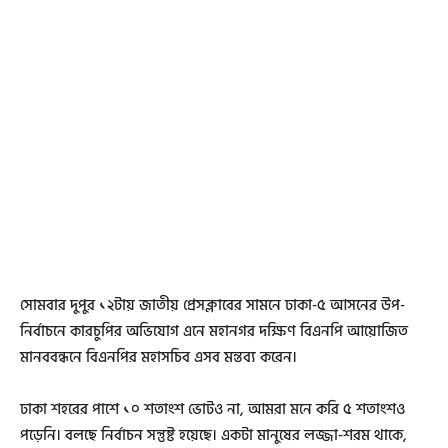
সোমবার দুপুর ১২টায় জাতীয় প্রেসক্লাবের সামনে ঢাকা-৫ আসনের উপ-
নির্বাচনে কারচুপির অভিযোগ এনে মহানগর দক্ষিণ বিএনপি আয়োজিত
মানববন্ধনে বিএনপির মহাসচিব এসব মন্তব্য করেন।
ঢাকা শহরের পাশে ১০ শতাংশ ভোটও না, আমরা মনে করি ৫ শতাংশও
পড়েনি। বলছে নির্বাচন সন্তুষ্ট হয়েছে। একটা মানুষের লজ্জা-শরম থাকে,