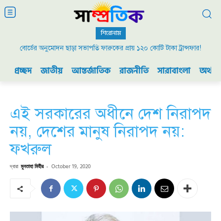
শিরোনাম
বোর্ডের অনুমোদন ছাড়া সভাপতি ফারুকের প্রায় ১২০ কোটি টাকা ট্রান্সফার!
২০০৯ এর বিডিআর বিদ্রোহ এবং ভারতের যুদ্ধ প্রস্তুতি
প্রচ্ছদ
জাতীয়
আন্তর্জাতিক
রাজনীতি
সারাবাংলা
অর্থনী
এই সরকারের অধীনে দেশ নিরাপদ
নয়, দেশের মানুষ নিরাপদ নয়:
ফখরুল
দ্বারা
মুনতাহা মিহীর
-
October 19, 2020