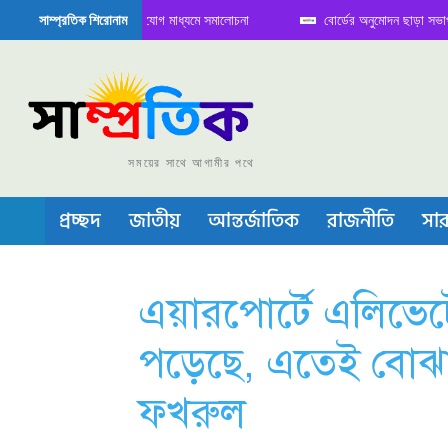
 বৈঠক নিয়ে সামাজিক যোগাযোগ মাধ্যমে সমালোচনা
বোর্ডের অনুমোদন ছাড়া সভাপতি ফারু
সাম্প্রতিক শিরোনাম
কন্ডাক্টর বা চীপ তৈরিতে নিজের শক্ত অবস্থান জানান দিচ্ছে চীন
সময়ের সাথে আগামীর পথে
প্রচ্ছদ
জাতীয়
আন্তর্জাতিক
রাজনীতি
সার
এয়ারপোর্টে এলিভেট
পড়েছে, এতেই বোঝা 
ফখরুল