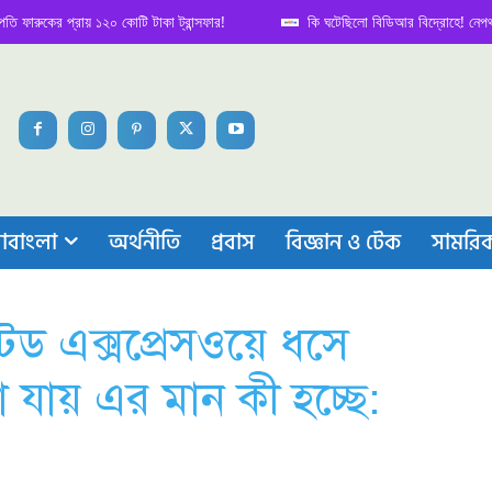
কের প্রায় ১২০ কোটি টাকা ট্রান্সফার!
কি ঘটেছিলো বিডিআর বিদ্রোহে! নেপথ্য কাহি
াবাংলা
অর্থনীতি
প্রবাস
বিজ্ঞান ও টেক
সামরি
েড এক্সপ্রেসওয়ে ধসে
যায় এর মান কী হচ্ছে: