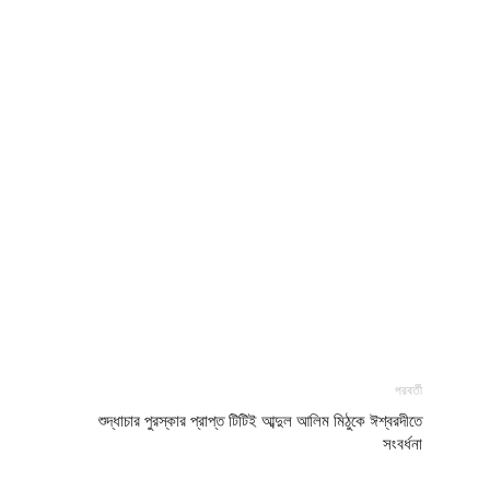
পরবর্তী
শুদ্ধাচার পুরস্কার প্রাপ্ত টিটিই আব্দুল আলিম মিঠুকে ঈশ্বরদীতে
সংবর্ধনা