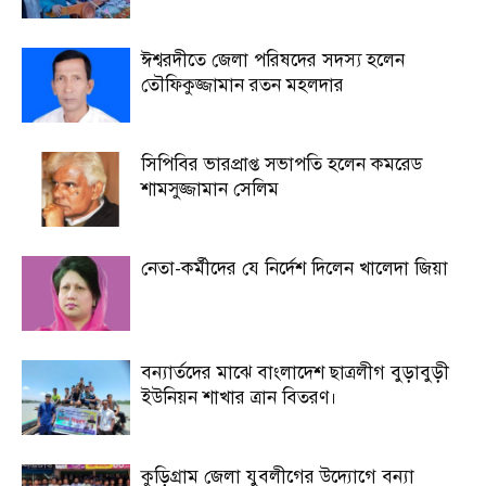
ঈশ্বরদীতে জেলা পরিষদের সদস্য হলেন
তৌফিকুজ্জামান রতন মহলদার
সিপিবির ভারপ্রাপ্ত সভাপতি হলেন কমরেড
শামসুজ্জামান সেলিম
নেতা-কর্মীদের যে নির্দেশ দিলেন খালেদা জিয়া
বন্যার্তদের মাঝে বাংলাদেশ ছাত্রলীগ বুড়াবুড়ী
ইউনিয়ন শাখার ত্রান বিতরণ।
কুড়িগ্রাম জেলা যুবলীগের উদ্যোগে বন্যা