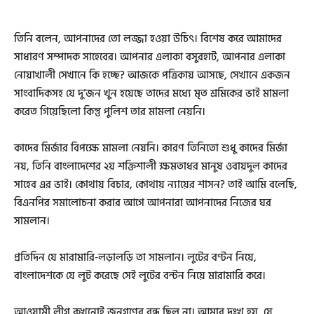
তিনি বলেন, আপনাদের তো লজ্জা হওয়া উচিৎ। বিশেষ করে আমাদের
সাধারণ সম্পাদক সাহেবের। আপনার এলাকা বসুরহাট, আপনার এলাকা
নোয়াখালী সেখানে কি হচ্ছে? আজকে পত্রিকায় আসছে, সেখানে একজন
সাংবাদিকসহ যে দু’জন খুন হয়েছে তাদের মধ্যে মৃত শ্রমিকের ভাই মামলা
করেত গিয়েছিলো কিন্তু পুলিশ তার মামলা নেয়নি।
কাদের মির্জার বিপক্ষে মামলা নেয়নি। কারণ তিনিতো শুধু কাদের মির্জা
নয়, তিনি বাংলাদেশের ২য় শক্তিশালী ক্ষমতাধর মানুষ ওবায়দুল কাদের
সাহেব এর ভাই। কোথায় বিচার, কোথায় ন্যায়ের শাসন? তাই আমি বলেছি,
বিএনপির সমালোচনা করার আগে আপনারা আপনাদের নিজের ঘর
সামলান।
প্রতিদিন যে মারামারি-লড়ালড়ি তা সামলান। লুটের বণ্টন নিয়ে,
বাংলাদেশকে যে লুট করেছে সেই লুটের বন্টন নিয়ে মারামারি করে।
আওয়ামী লীগ কখনোই জনগণের বন্ধু ছিল না। আমার দুঃখ হয়, যে