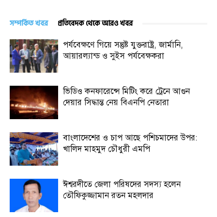
সম্পর্কিত খবর
প্রতিবেদক থেকে আরও খবর
পর্যবেক্ষণে গিয়ে সন্তুষ্ট যুক্তরাষ্ট্র, জার্মানি,
আয়ারল্যান্ড ও সুইস পর্যবেক্ষকরা
ভিডিও কনফারেন্সে মিটিং করে ট্রেনে আগুন
দেয়ার সিদ্ধান্ত নেয় বিএনপি নেতারা
বাংলাদেশের ও চাপ আছে পশিচমাদের উপর:
খালিদ মাহমুদ চৌধুরী এমপি
ঈশ্বরদীতে জেলা পরিষদের সদস্য হলেন
তৌফিকুজ্জামান রতন মহলদার