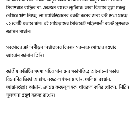
নিরাপরাধ ব্যক্তির না, একজন ব্যাংক লুটেরার। তারা কিভাবে ভুয়া প্রকল্প
দেখিয়ে ঋণ নিচ্ছে, লা ম্যারিডিয়ানের একটা রুমের জন্য কস্ট দেখা যাচ্ছে
১২ কোটি এভাবে ঋণ। এই মাফিয়াদের সিন্ডিকেট শক্তিশালী বলেই মুশতাক
জামিন পায়নি।
সরকারের এই নিপীড়ন নির্যাতনের বিরুদ্ধে সকলকে সোচ্চার হওয়ার
আহবান জানান তিনি।
জাতীয় কমিটির সদস্য সচিব সালামের সভাপতিত্বে আলোচনা সভায়
বিএনপির মির্জা আব্বাস, নজরুল ইসলাম খান, সেলিমা রহমান,
আমানউল্লাহ আমান, এসএম ফজলুল হক, খায়রুল কবির খোকন, শিরিন
সুলতানা প্রমূখ বক্তব্য রাখেন।