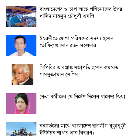
বাংলাদেশের ও চাপ আছে পশিচমাদের উপর:
খালিদ মাহমুদ চৌধুরী এমপি
ঈশ্বরদীতে জেলা পরিষদের সদস্য হলেন
তৌফিকুজ্জামান রতন মহলদার
সিপিবির ভারপ্রাপ্ত সভাপতি হলেন কমরেড
শামসুজ্জামান সেলিম
নেতা-কর্মীদের যে নির্দেশ দিলেন খালেদা জিয়া
বন্যার্তদের মাঝে বাংলাদেশ ছাত্রলীগ বুড়াবুড়ী
ইউনিয়ন শাখার ত্রান বিতরণ।