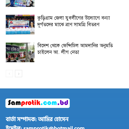
কুড়িগ্রাম জেলা যুবলীগের উদ্যোগে বন্যা
দূর্গতদের মাঝে ত্রাণ সামগ্রি বিতরণ
বিদেশ থেকে ফেন্সিডিল আমদানির অনুমতি
চাইলেন আ. লীগ নেতা
বার্তা সম্পাদক: আমির হোসেন
ইমেইল: samprotik@hotmail.com