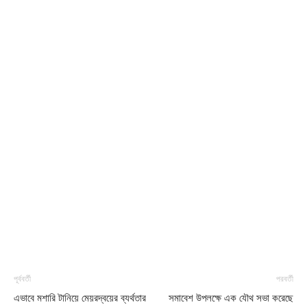
পূর্ববর্তী
পরবর্তী
এভাবে মশারি টানিয়ে মেয়রদ্বয়ের ব্যর্থতার
সমাবেশ উপলক্ষে এক যৌথ সভা করেছে