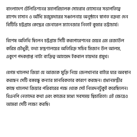
বাংলাদেশ টেলিভিশনের মহাপরিচালক সোহরাব হোসেনের সভাপতিত্বে
রাশেদ হাসান ও আঁখি মজুমদারের সঞ্চালনায় অনুষ্ঠানে স্বাগত বক্তব্য দেন
বিটিভি চট্টগ্রাম কেন্দ্রের জেনারেল ম্যানেজার নিতাই কুমার ভট্টাচার্য।
বিশেষ অতিথি ছিলেন চট্টগ্রাম সিটি করপোরেশনের মেয়র এম রেজাউল
করিম চৌধুরী, তথ্য মন্ত্রণালয়ের অতিরিক্ত সচিব মিজান উল আলম,
একুশে পদকপ্রাপ্ত নাট্য ব্যক্তিত্ব আহমেদ ইকবাল হায়দার প্রমুখ।
বেগম খালেদা জিয়া যে আজকে মুক্তি নিয়ে জেলখানার বাইরে ঘরে অবস্থান
করছেন সেটি বঙ্গবন্ধু কন্যার মানবিকতার কারণে করছেন। প্রধানমন্ত্রীর
কাছে খালেদা জিয়ার পরিবারের পক্ষ থেকে সেই নিবেদনটুকুই করেছিলেন।
বিএনপি নেতাদের কথা এবং কাজের মধ্যে সবসময় দ্বিচারিতা। এই ক্ষেত্রেও
আমরা সেটি লক্ষ্য করছি।