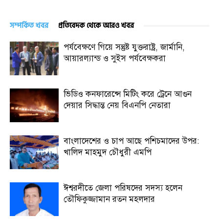
সম্পর্কিত খবর
প্রতিবেদক থেকে আরও খবর
পর্যবেক্ষণে গিয়ে সন্তুষ্ট যুক্তরাষ্ট্র, জার্মানি,
আয়ারল্যান্ড ও সুইস পর্যবেক্ষকরা
ভিডিও কনফারেন্সে মিটিং করে ট্রেনে আগুন
দেয়ার সিদ্ধান্ত নেয় বিএনপি নেতারা
বাংলাদেশের ও চাপ আছে পশিচমাদের উপর:
খালিদ মাহমুদ চৌধুরী এমপি
ঈশ্বরদীতে জেলা পরিষদের সদস্য হলেন
তৌফিকুজ্জামান রতন মহলদার