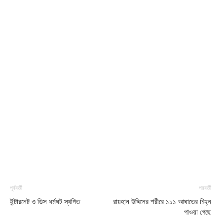
পূর্ববর্তী
পরবর্তী
ইন্টারনেট ও ডিস ধর্মঘট স্থগিত
রায়হান উদ্দিনের শরীরে ১১১ আঘাতের চিহ্ন
পাওয়া গেছে