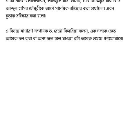
এদের মধ্যে হেলালউদ্দিন, লতিফুল বারী হামিম, খান সিদ্দিকুর রহমান ও
আব্দুল হাসিব চৌধুরীকে আগে সাময়িক বহিষ্কার করা হয়েছিল। এখন
চূড়ান্ত বহিষ্কার করা হলো।
এ বিষয়ে সাধারণ সম্পাদক ড. রেজা কিবরিয়া বলেন, এক দলকে ছেড়ে
আরেক দল করা বা অন্য দলে চলে যাওয়া এটা অনেক হয়েছে গণফোরামে।