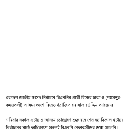
একাদশ জাতীয় সংসদ নির্বাচনে বিএনপির প্রার্থী হিসেবে ঢাকা-৪ (শ্যামপুর-
কদমতলী) আসনে অংশ নিয়েও পরাজিত হন সালাহউদ্দিন আহমেদ।
শনিবার সকাল ৯টায় এ আসনে ভোটগ্রহণ শুরু হয়ে শেষ হয় বিকাল ৫টায়।
নির্বাচনের মাঠে অধিকাংশ কেন্দ্রেই বিএনপি নেতাকর্মীদের দেখা মেলেনি।